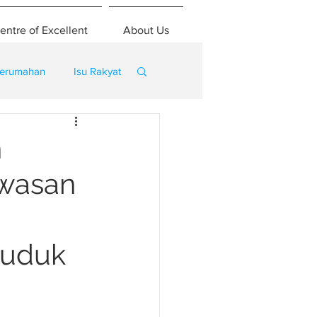
entre of Excellent
About Us
erumahan
Isu Rakyat
n
awasan
duduk