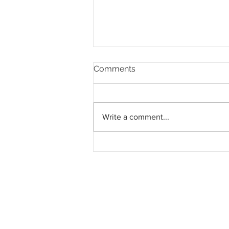
Comments
Write a comment...
DBKL tambah 5,000 unit
CCTV