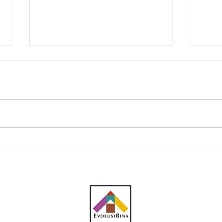
MBSA sedia 445 CCTV
Kaji
pantau kawasan risiko
ada 
banjir, tapak pelupusan
haram