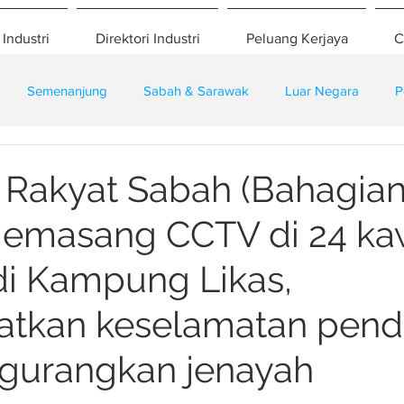
 Industri
Direktori Industri
Peluang Kerjaya
C
Semenanjung
Sabah & Sarawak
Luar Negara
P
eselamatan
Pembangunan
Training
Rakyat Sabah (Bahagia
memasang CCTV di 24 k
di Kampung Likas,
atkan keselamatan pen
gurangkan jenayah