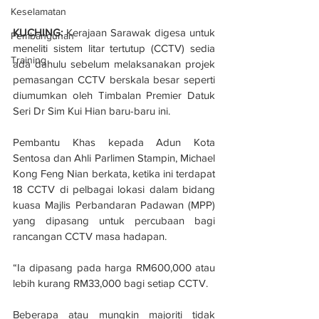
Keselamatan
KUCHING:
 Kerajaan Sarawak digesa untuk 
Pembangunan
meneliti sistem litar tertutup (CCTV) sedia 
Training
ada dahulu sebelum melaksanakan projek 
pemasangan CCTV berskala besar seperti 
diumumkan oleh Timbalan Premier Datuk 
Seri Dr Sim Kui Hian baru-baru ini.
Pembantu Khas kepada Adun Kota 
Sentosa dan Ahli Parlimen Stampin, Michael 
Kong Feng Nian berkata, ketika ini terdapat 
18 CCTV di pelbagai lokasi dalam bidang 
kuasa Majlis Perbandaran Padawan (MPP) 
yang dipasang untuk percubaan bagi 
rancangan CCTV masa hadapan.
“Ia dipasang pada harga RM600,000 atau 
lebih kurang RM33,000 bagi setiap CCTV.
Beberapa atau mungkin majoriti tidak 