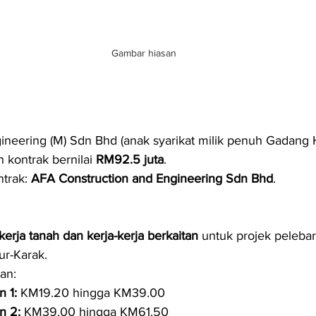
Gambar hiasan
neering (M) Sdn Bhd (anak syarikat milik penuh Gadang 
kontrak bernilai 
RM92.5 juta
.
trak: 
AFA Construction and Engineering Sdn Bhd
.
kerja tanah dan kerja-kerja berkaitan
 untuk projek peleba
r-Karak.
ran:
 1:
 KM19.20 hingga KM39.00
n 2:
 KM39.00 hingga KM61.50