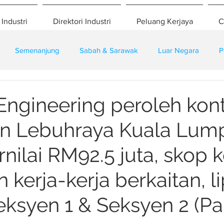
 Industri
Direktori Industri
Peluang Kerjaya
C
Semenanjung
Sabah & Sarawak
Luar Negara
P
eselamatan
Pembangunan
Training
ngineering peroleh kon
n Lebuhraya Kuala Lump
nilai RM92.5 juta, skop k
 kerja-kerja berkaitan, l
eksyen 1 & Seksyen 2 (Pa