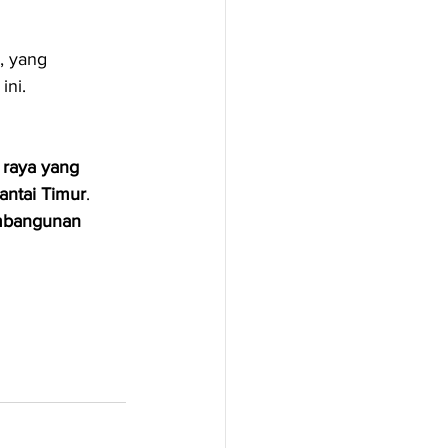
n, yang 
ini.
h raya yang 
antai Timur
.
mbangunan 