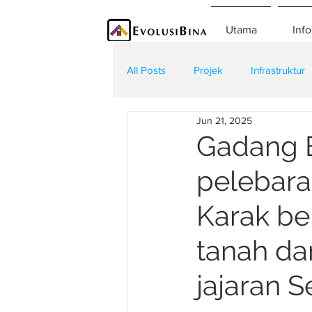
Utama
Info
All Posts
Projek
Infrastruktur
Jun 21, 2025
Teknologi
Kontraktor
K
Gadang E
pelebara
Karak ber
tanah dan
jajaran S