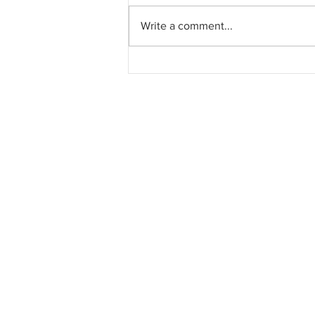
Write a comment...
Gadang Holdings Bhd
menamatkan rancangan
pembangunan di Cyberjaya,
kegagalan mendapatkan
kelulusan Kebenaran
Merancang (KM)