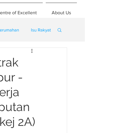
entre of Excellent
About Us
erumahan
Isu Rakyat
trak
ur -
erja
iputan
kej 2A)