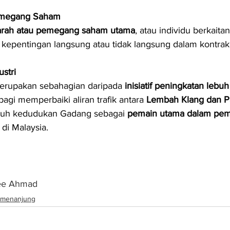
emegang Saham
arah atau pemegang saham utama
, atau individu berkaita
epentingan langsung atau tidak langsung dalam kontrak 
stri
merupakan sebahagian daripada 
inisiatif peningkatan lebu
bagi memperbaiki aliran trafik antara 
Lembah Klang dan P
h kedudukan Gadang sebagai 
pemain utama dalam pe
 di Malaysia.
ee Ahmad
menanjung