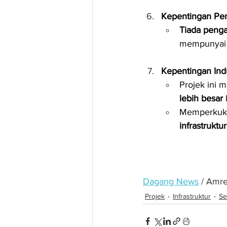
Kepentingan P
Tiada peng
mempunyai k
Kepentingan Indu
Projek ini 
lebih besar
 
Memperkuku
infrastruktur
Dagang News
 / Amr
Projek
Infrastruktur
Se