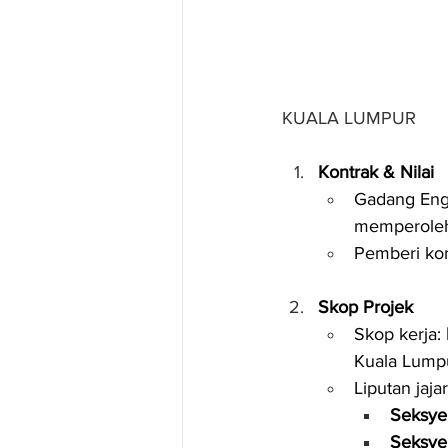
KUALA LUMPUR
Kontrak & Nilai
Gadang Engi
memperoleh 
Pemberi kon
Skop Projek
Skop kerja: 
Kuala Lumpu
Liputan jaja
Seksyen
Seksye