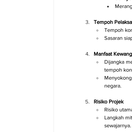
Merang
Tempoh Pelaks
Tempoh kon
Sasaran siap
Manfaat Kewan
Dijangka m
tempoh kont
Menyokong s
negara.
Risiko Projek
Risiko utama
Langkah mit
sewajarnya.