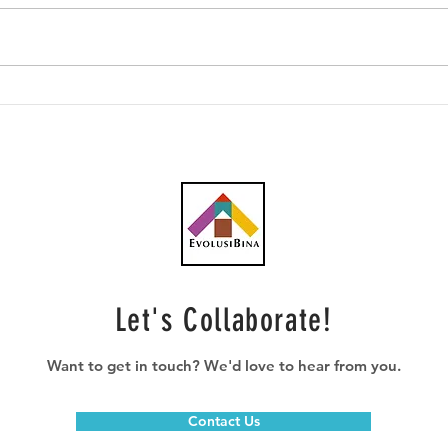
Unit JV Gadang Menang
Gada
Bidaan Loji Fotovoltaik
berh
15MW di Tawau, Sabah,
Sung
Sokong Tenaga Boleh
meng
Diperbaharui Negeri
Let's Collaborate!
Want to get in touch? We'd love to hear from you.
Contact Us