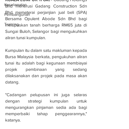
Keselamatan
Bhd menerusi Gadang Construction Sdn 
Bhd memeterai perjanjian jual beli (SPA) 
Pembangunan
Bersama Opulent Abode Sdn Bhd bagi 
Training
melupuskan tanah berharga RM65 juta di 
Sungai Buloh, Selangor bagi mengukuhkan 
aliran tunai kumpulan.
Kumpulan itu dalam satu makluman kepada 
Bursa Malaysia berkata, pengukuhan aliran 
tunai itu adalah bagi kegunaan membiayai 
projek pembinaan yang sedang 
dilaksanakan dan projek pada masa akan 
datang.
"Cadangan pelupusan ini juga selaras 
dengan strategi kumpulan untuk 
mengurangkan pinjaman sedia ada bagi 
memperbaiki tahap penggearannya," 
katanya.