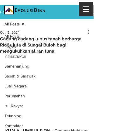
Post
All Posts
Oct 13, 2024
All Posts
Gadang cadang lupus tanah berharga
RM65 juta di Sungai Buloh bagi
Projek
mengukuhkan aliran tunai
Infrastruktur
Semenanjung
Sabah & Sarawak
Luar Negara
Perumahan
Isu Rakyat
Teknologi
Kontraktor
KUALA LUMPUR 11 Okt - 
Gadang Holdings 