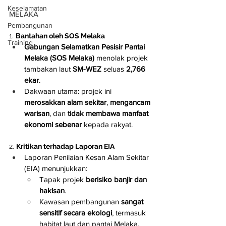
Keselamatan
MELAKA
Pembangunan
1. 
Bantahan oleh SOS Melaka
Training
Gabungan Selamatkan Pesisir Pantai 
Melaka (SOS Melaka)
 menolak projek 
tambakan laut 
SM-WEZ
 seluas 
2,766 
ekar
.
Dakwaan utama: projek ini 
merosakkan alam sekitar
, 
mengancam 
warisan
, dan 
tidak membawa manfaat 
ekonomi sebenar
 kepada rakyat.
2. 
Kritikan terhadap Laporan EIA
Laporan Penilaian Kesan Alam Sekitar 
(EIA) menunjukkan:
Tapak projek 
berisiko banjir dan 
hakisan
.
Kawasan pembangunan 
sangat 
sensitif secara ekologi
, termasuk 
habitat laut dan pantai Melaka.