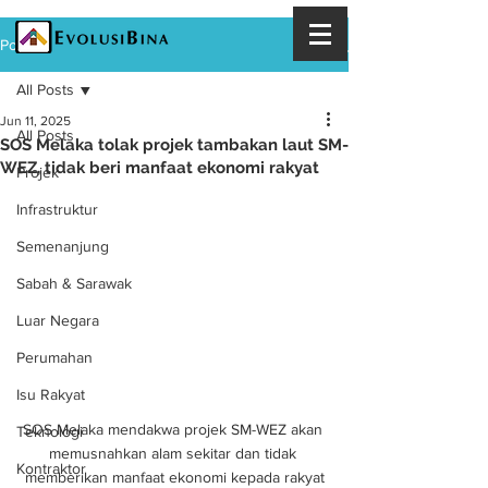
Post
All Posts
Jun 11, 2025
All Posts
SOS Melaka tolak projek tambakan laut SM-
WEZ, tidak beri manfaat ekonomi rakyat
Projek
Infrastruktur
Semenanjung
Sabah & Sarawak
Luar Negara
Perumahan
Isu Rakyat
SOS Melaka mendakwa projek SM-WEZ akan 
Teknologi
memusnahkan alam sekitar dan tidak 
Kontraktor
memberikan manfaat ekonomi kepada rakyat