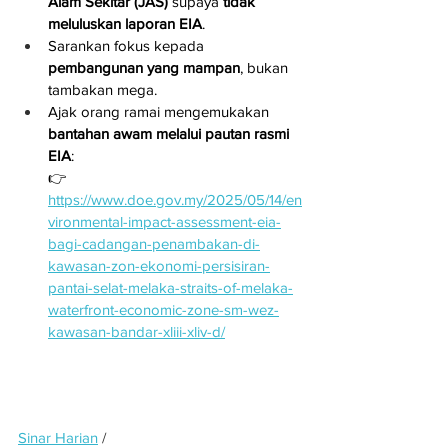
Alam Sekitar (JAS)
 supaya 
tidak 
meluluskan laporan EIA
.
Sarankan fokus kepada 
pembangunan yang mampan
, bukan 
tambakan mega.
Ajak orang ramai mengemukakan 
bantahan awam melalui pautan rasmi 
EIA
:
👉 
https://www.doe.gov.my/2025/05/14/en
vironmental-impact-assessment-eia-
bagi-cadangan-penambakan-di-
kawasan-zon-ekonomi-persisiran-
pantai-selat-melaka-straits-of-melaka-
waterfront-economic-zone-sm-wez-
kawasan-bandar-xliii-xliv-d/
Sinar Harian
 / 