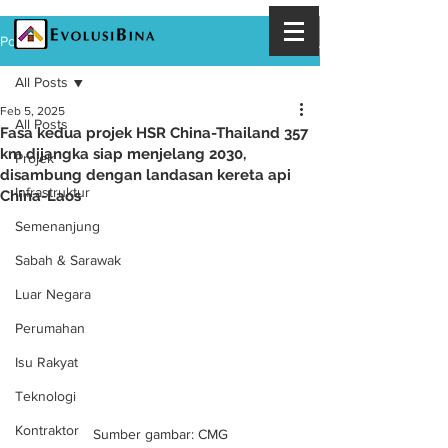
Post
All Posts
Feb 5, 2025
All Posts
Fasa kedua projek HSR China-Thailand 357
km dijangka siap menjelang 2030,
Projek
disambung dengan landasan kereta api
Infrastruktur
China-Laos
Semenanjung
Sabah & Sarawak
Luar Negara
Perumahan
Isu Rakyat
Teknologi
Kontraktor
Sumber gambar: CMG