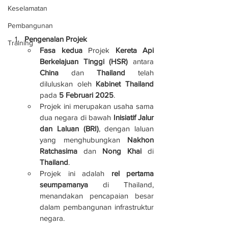
Keselamatan
Pembangunan
Pengenalan Projek
Training
Fasa kedua
 Projek 
Kereta Api 
Berkelajuan Tinggi (HSR)
 antara 
China
 dan 
Thailand
 telah 
diluluskan oleh 
Kabinet Thailand
pada 
5 Februari 2025
.
Projek ini merupakan usaha sama 
dua negara di bawah 
Inisiatif Jalur 
dan Laluan (BRI)
, dengan laluan 
yang menghubungkan 
Nakhon 
Ratchasima
 dan 
Nong Khai
 di 
Thailand
.
Projek ini adalah 
rel pertama 
seumpamanya
 di Thailand, 
menandakan pencapaian besar 
dalam pembangunan infrastruktur 
negara.