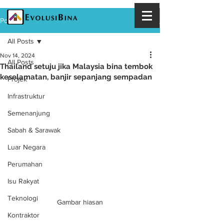
Post
All Posts
Nov 14, 2024
All Posts
Thailand setuju jika Malaysia bina tembok
keselamatan, banjir sepanjang sempadan
Projek
Infrastruktur
Semenanjung
Sabah & Sarawak
Luar Negara
Perumahan
Isu Rakyat
Teknologi
Gambar hiasan
Kontraktor