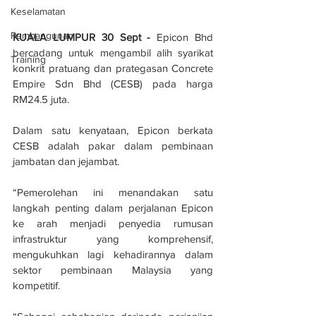
Keselamatan
Pembangunan
KUALA LUMPUR 30 Sept -
 Epicon Bhd 
bercadang untuk mengambil alih syarikat 
Training
konkrit pratuang dan prategasan Concrete 
Empire Sdn Bhd (CESB) pada harga 
RM24.5 juta.
Dalam satu kenyataan, Epicon berkata 
CESB adalah pakar dalam pembinaan 
jambatan dan jejambat.
“Pemerolehan ini menandakan satu 
langkah penting dalam perjalanan Epicon 
ke arah menjadi penyedia rumusan 
infrastruktur yang komprehensif, 
mengukuhkan lagi kehadirannya dalam 
sektor pembinaan Malaysia yang 
kompetitif.