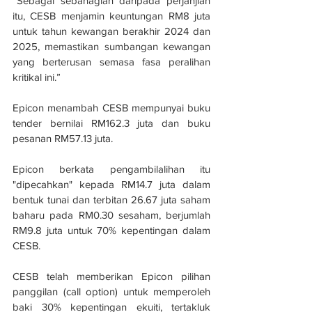
“Sebagai sebahagian daripada perjanjian 
itu, CESB menjamin keuntungan RM8 juta 
untuk tahun kewangan berakhir 2024 dan 
2025, memastikan sumbangan kewangan 
yang berterusan semasa fasa peralihan 
kritikal ini.”
Epicon menambah CESB mempunyai buku 
tender bernilai RM162.3 juta dan buku 
pesanan RM57.13 juta.
Epicon berkata pengambilalihan itu 
"dipecahkan" kepada RM14.7 juta dalam 
bentuk tunai dan terbitan 26.67 juta saham 
baharu pada RM0.30 sesaham, berjumlah 
RM9.8 juta untuk 70% kepentingan dalam 
CESB.
CESB telah memberikan Epicon pilihan 
panggilan (call option) untuk memperoleh 
baki 30% kepentingan ekuiti, tertakluk 