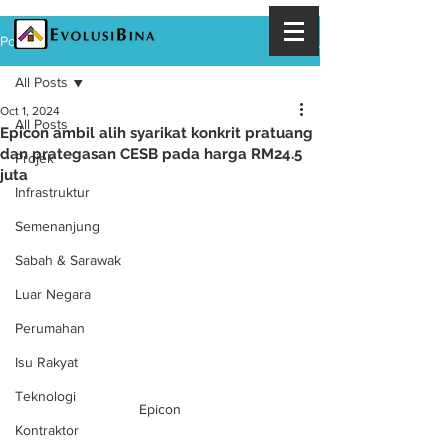
Post
All Posts
Oct 1, 2024
All Posts
Epicon ambil alih syarikat konkrit pratuang
dan prategasan CESB pada harga RM24.5
Projek
juta
Infrastruktur
Semenanjung
Sabah & Sarawak
Luar Negara
Perumahan
Isu Rakyat
Teknologi
Epicon
Kontraktor