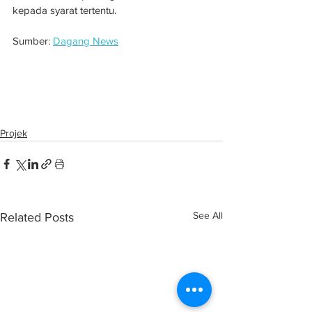
kepada syarat tertentu.
Sumber: 
Dagang News
Epicon ambil alih syarikat konkrit pratuang 
dan prategasan CESB pada harga RM24.5 
juta
Projek
See All
Related Posts