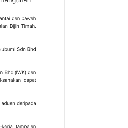
antai dan bawah 
an Bijih Timah, 
kubumi Sdn Bhd 
n Bhd (IWK) dan 
ksanakan dapat 
 aduan daripada 
kerja tampalan 