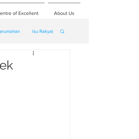
entre of Excellent
About Us
erumahan
Isu Rakyat
jek