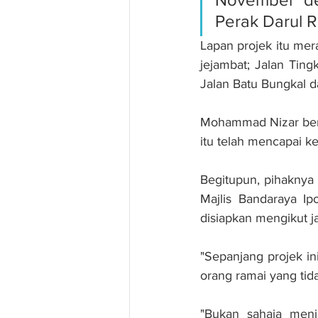
Perak Darul R
Lapan projek itu mer
jejambat; Jalan Ting
Jalan Batu Bungkal d
Mohammad Nizar berk
itu telah mencapai k
Begitupun, pihaknya
Majlis Bandaraya Ip
disiapkan mengikut ja
"Sepanjang projek in
orang ramai yang tida
"Bukan sahaja menja