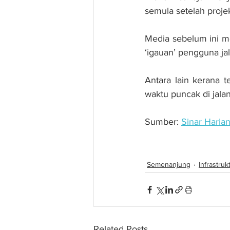
semula setelah proje
Media sebelum ini me
‘igauan’ pengguna jal
Antara lain kerana 
waktu puncak di jalan
Sumber: 
Sinar Haria
Enam kali lanjut tem
Semenanjung
Infrastruk
Related Posts