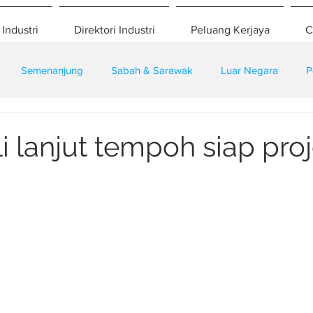
 Industri
Direktori Industri
Peluang Kerjaya
C
Semenanjung
Sabah & Sarawak
Luar Negara
P
eselamatan
Pembangunan
Training
i lanjut tempoh siap pro