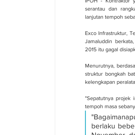
IPOH - Kontraktor 
serantau dan rangka
lanjutan tempoh seba
Exco Infrastruktur,
Jamaluddin berkata,
2015 itu gagal disia
Menurutnya, berdasar
struktur bongkah bat
kelengkapan peralatan
"Sepatutnya projek i
tempoh masa sebanya
"Bagaimanap
berlaku bebe
November de