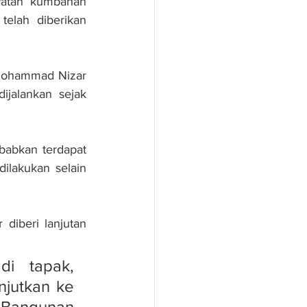
watan kumbahan 
elah diberikan 
Mohammad Nizar 
ijalankan sejak 
babkan terdapat 
ilakukan selain 
diberi lanjutan 
i tapak, 
jutkan ke 
Bangunan 