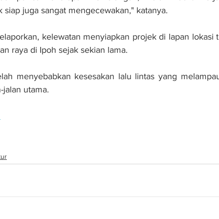
k siap juga sangat mengecewakan," katanya.
laporkan, kelewatan menyiapkan projek di lapan lokasi t
an raya di Ipoh sejak sekian lama.
telah menyebabkan kesesakan lalu lintas yang melampau
-jalan utama.
n
poh siap projek
tur