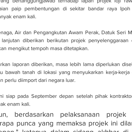
yang bertanggungjawab terhadap lapan projek loji ra
ian paip pembentungan di sekitar bandar raya Ipoh t
nyak enam kali.
 Tenaga, Air dan Pengangkutan Awam Perak, Datuk Seri 
 lanjutan diberikan berikutan projek penyelenggaraan d
pkan mengikut tempoh masa ditetapkan.
kan laporan diberikan, masa lebih lama diperlukan dise
u bawah tanah di lokasi yang menyukarkan kerja-kerja d
 perlu diimport dari negara luar.
ni siap pada September depan setelah pihak kontraktor 
k enam kali.
un, berdasarkan pelaksanaan projek d
rapa punca yang memaksa projek ini dilan
pan," katanya dalam sidang akhbar di 