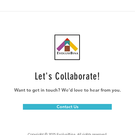
Projek turap, tambah baik
LRT 
jalan tidak jejas Tahun
dala
Melawat Ipoh 2023
pem
nege
Let's Collaborate!
Want to get in touch? We'd love to hear from you.
Contact Us
Copyright © 2025 EvolusiBina. All rights reserved.