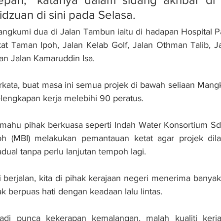
idzuan di sini pada Selasa.
angkumi dua di Jalan Tambun iaitu di hadapan Hospital P
kat Taman Ipoh, Jalan Kelab Golf, Jalan Othman Talib, Jal
an Jalan Kamaruddin Isa.
ata, buat masa ini semua projek di bawah seliaan Mang
elengkapan kerja melebihi 90 peratus.
 mahu pihak berkuasa seperti Indah Water Konsortium Sd
oh (MBI) melakukan pemantauan ketat agar projek dila
dual tanpa perlu lanjutan tempoh lagi.
i berjalan, kita di pihak kerajaan negeri menerima banyak
k berpuas hati dengan keadaan lalu lintas.
di punca kekerapan kemalangan, malah kualiti kerja-