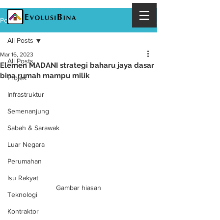
Post
All Posts
Mar 16, 2023
All Posts
Elemen MADANI strategi baharu jaya dasar
bina rumah mampu milik
Projek
Infrastruktur
Semenanjung
Sabah & Sarawak
Luar Negara
Perumahan
Isu Rakyat
Gambar hiasan
Teknologi
Kontraktor