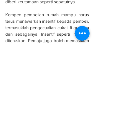
diberi keutamaan seperti sepatutnya.
Kempen pembelian rumah mampu harus 
terus menawarkan insentif kepada pembeli, 
termasuklah pengecualian cukai, fi guaman 
dan sebagainya. Insentif seperti ini perlu 
diteruskan. Pemaju juga boleh memastikan 
rukun MADANI dimanfaatkan apabila 
sistem penyampaian 'bina kemudian jual' 
dan bukan 'jual kemudian bina'.
Data Raya Hartanah perlu dibentuk dengan 
data perumahan tepat, terkini dan tekal. 
Apabila data permintaan dan penawaran 
diperoleh, analisis dibuat dengan sebaik-
baiknya. Berdasarkan data perumahan, 
pakar perumahan akan membentuk Pelan 
Reformasi Perumahan Negara. 
Pelan ini mesti mengandungi jalan 
penyelesaian kepada isu perumahan 