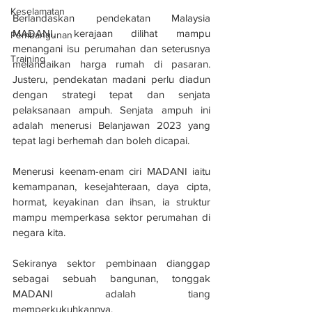
Keselamatan
Berlandaskan pendekatan Malaysia 
MADANI, kerajaan dilihat mampu 
Pembangunan
menangani isu perumahan dan seterusnya 
Training
melandaikan harga rumah di pasaran. 
Justeru, pendekatan madani perlu diadun 
dengan strategi tepat dan senjata 
pelaksanaan ampuh. Senjata ampuh ini 
adalah menerusi Belanjawan 2023 yang 
tepat lagi berhemah dan boleh dicapai.
Menerusi keenam-enam ciri MADANI iaitu 
kemampanan, kesejahteraan, daya cipta, 
hormat, keyakinan dan ihsan, ia struktur 
mampu memperkasa sektor perumahan di 
negara kita.
Sekiranya sektor pembinaan dianggap 
sebagai sebuah bangunan, tonggak 
MADANI adalah tiang 
memperkukuhkannya.