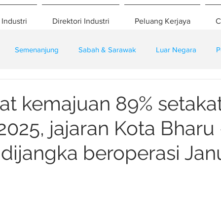
 Industri
Direktori Industri
Peluang Kerjaya
C
Semenanjung
Sabah & Sarawak
Luar Negara
P
eselamatan
Pembangunan
Training
at kemajuan 89% setaka
2025, jajaran Kota Bharu
ijangka beroperasi Janu