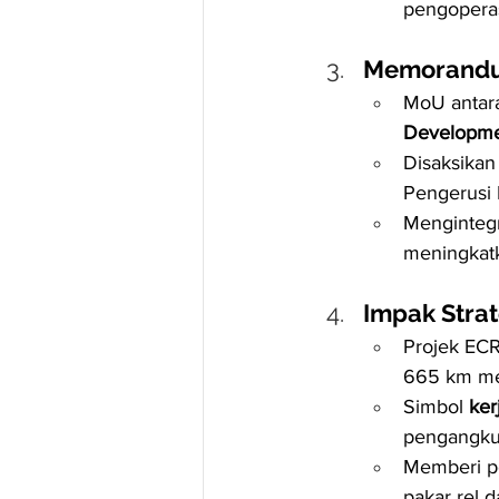
pengoperas
Memorandu
MoU antar
Developme
Disaksikan
Pengerusi
Menginteg
meningkatka
Impak Strat
Projek EC
665 km mer
Simbol 
ker
pengangku
Memberi pe
pakar rel 