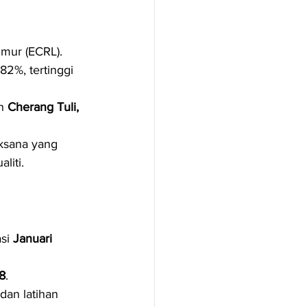
imur (ECRL).
2%, tertinggi 
n 
Cherang Tuli, 
ksana yang 
liti.
si 
Januari 
8
.
dan latihan 