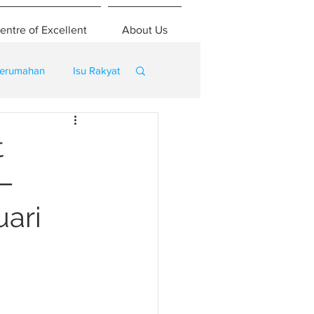
entre of Excellent
About Us
erumahan
Isu Rakyat
t
 –
ari