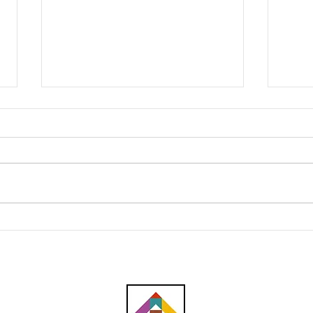
Struktur sementara ECRL
ECRL
runtuh di MRR2,
pac
menghempap sebuah
RM48
kereta
204