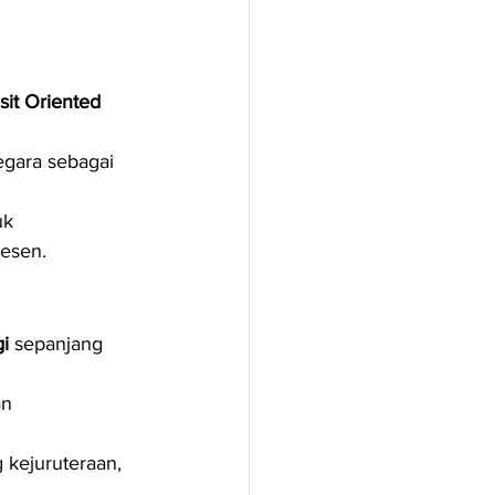
sit Oriented 
gara sebagai 
k 
tesen.
gi
 sepanjang 
n 
 kejuruteraan, 