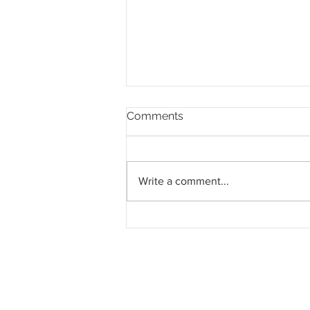
Comments
Write a comment...
Tren ECRL Malaysia siap
dipasang di China