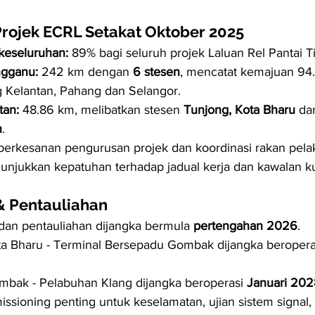
rojek ECRL Setakat Oktober 2025
keseluruhan:
 89% bagi seluruh projek Laluan Rel Pantai T
ngganu:
 242 km dengan 
6 stesen
, mencatat kemajuan 94.8
 Kelantan, Pahang dan Selangor.
tan:
 48.86 km, melibatkan stesen 
Tunjong, Kota Bharu
 da
h
.
eberkesanan pengurusan projek dan koordinasi rakan pela
nunjukkan kepatuhan terhadap jadual kerja dan kawalan kua
& Pentauliahan
 dan pentauliahan dijangka bermula 
pertengahan 2026
.
ta Bharu - Terminal Bersepadu Gombak dijangka beropera
mbak - Pelabuhan Klang dijangka beroperasi 
Januari 202
ssioning penting untuk keselamatan, ujian sistem signal, 