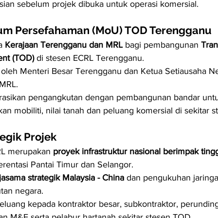
ian sebelum projek dibuka untuk operasi komersial.
m Persefahaman (MoU) TOD Terengganu
a 
Kerajaan Terengganu dan MRL
 bagi pembangunan 
Tran
nt (TOD)
 di stesen ECRL Terengganu.
 oleh Menteri Besar Terengganu dan Ketua Setiausaha Ne
 MRL.
rasikan pengangkutan dengan pembangunan bandar untu
n mobiliti, nilai tanah dan peluang komersial di sekitar s
egik Projek
RL merupakan 
proyek infrastruktur nasional berimpak ting
entasi Pantai Timur dan Selangor.
jasama strategik Malaysia - China
 dan pengukuhan jaringa
tan negara.
luang kepada kontraktor besar, subkontraktor, perunding
dan M&E serta pelabur hartanah sekitar stesen TOD.