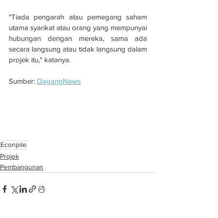
"Tiada pengarah atau pemegang saham 
utama syarikat atau orang yang mempunyai 
hubungan dengan mereka, sama ada 
secara langsung atau tidak langsung dalam 
projek itu," katanya.
Sumber: 
DagangNews
Econpile raih kontrak kerja substruktur 
bernilai RM83 juta bagi pembinaan 
kediaman di Bukit Tunku
Econpile
Projek
Pembangunan