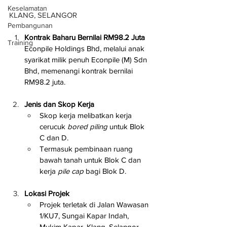
Keselamatan
KLANG, SELANGOR
Pembangunan
Kontrak Baharu Bernilai RM98.2 Juta
Training
Econpile Holdings Bhd, melalui anak 
syarikat milik penuh Econpile (M) Sdn 
Bhd, memenangi kontrak bernilai 
RM98.2 juta.
Jenis dan Skop Kerja
Skop kerja melibatkan kerja 
cerucuk 
bored piling
 untuk Blok 
C dan D.
Termasuk pembinaan ruang 
bawah tanah untuk Blok C dan 
kerja 
pile cap
 bagi Blok D.
Lokasi Projek
Projek terletak di Jalan Wawasan 
1/KU7, Sungai Kapar Indah, 
Mukim Kapar, Klang, Selangor.