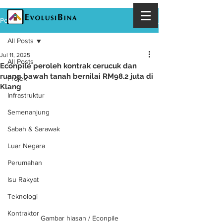
Post
All Posts
Jul 11, 2025
All Posts
Econpile peroleh kontrak cerucuk dan
ruang bawah tanah bernilai RM98.2 juta di
Projek
Klang
Infrastruktur
Semenanjung
Sabah & Sarawak
Luar Negara
Perumahan
Isu Rakyat
Teknologi
Kontraktor
Gambar hiasan / Econpile