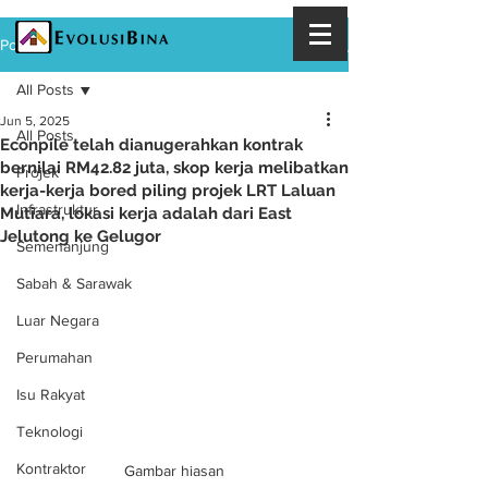
Post
All Posts
Jun 5, 2025
All Posts
Econpile telah dianugerahkan kontrak
bernilai RM42.82 juta, skop kerja melibatkan
Projek
kerja-kerja bored piling projek LRT Laluan
Infrastruktur
Mutiara, lokasi kerja adalah dari East
Jelutong ke Gelugor
Semenanjung
Sabah & Sarawak
Luar Negara
Perumahan
Isu Rakyat
Teknologi
Kontraktor
Gambar hiasan