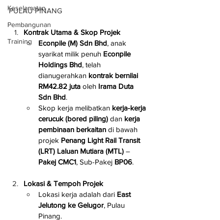
Keselamatan
PULAU PINANG
Pembangunan
Kontrak Utama & Skop Projek
Training
Econpile (M) Sdn Bhd
, anak 
syarikat milik penuh 
Econpile 
Holdings Bhd
, telah 
dianugerahkan 
kontrak bernilai 
RM42.82 juta
 oleh 
Irama Duta 
Sdn Bhd
.
Skop kerja melibatkan 
kerja-kerja 
cerucuk (bored piling)
 dan 
kerja 
pembinaan berkaitan
 di bawah 
projek 
Penang Light Rail Transit 
(LRT) Laluan Mutiara (MTL)
 – 
Pakej CMC1
, Sub-Pakej 
BP06
.
Lokasi & Tempoh Projek
Lokasi kerja adalah dari 
East 
Jelutong ke Gelugor
, Pulau 
Pinang.