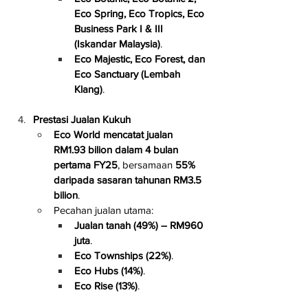
Eco Spring, Eco Tropics, Eco 
Business Park I & III 
(Iskandar Malaysia)
.
Eco Majestic, Eco Forest, dan 
Eco Sanctuary (Lembah 
Klang)
.
Prestasi Jualan Kukuh
Eco World mencatat jualan 
RM1.93 bilion dalam 4 bulan 
pertama FY25
, bersamaan 
55% 
daripada sasaran tahunan RM3.5 
bilion
.
Pecahan jualan utama:
Jualan tanah (49%) – RM960 
juta
.
Eco Townships (22%)
.
Eco Hubs (14%)
.
Eco Rise (13%)
.