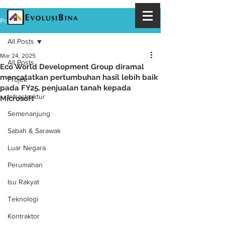
Post
All Posts
Mar 24, 2025
All Posts
Eco World Development Group diramal
mencatatkan pertumbuhan hasil lebih baik
Projek
pada FY25, penjualan tanah kepada
Infrastruktur
Microsoft
Semenanjung
Sabah & Sarawak
Luar Negara
Perumahan
Isu Rakyat
Teknologi
Kontraktor