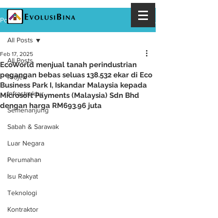
Post
All Posts
Feb 17, 2025
All Posts
EcoWorld menjual tanah perindustrian
pegangan bebas seluas 138.532 ekar di Eco
Projek
Business Park I, Iskandar Malaysia kepada
Infrastruktur
Microsoft Payments (Malaysia) Sdn Bhd
dengan harga RM693.96 juta
Semenanjung
Sabah & Sarawak
Luar Negara
Perumahan
Isu Rakyat
Teknologi
Kontraktor