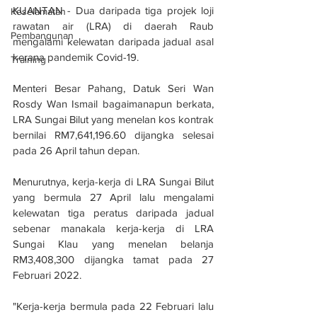
KUANTAN - Dua daripada tiga projek loji 
Keselamatan
rawatan air (LRA) di daerah Raub 
Pembangunan
mengalami kelewatan daripada jadual asal 
kerana pandemik Covid-19.
Training
Menteri Besar Pahang, Datuk Seri Wan 
Rosdy Wan Ismail bagaimanapun berkata, 
LRA Sungai Bilut yang menelan kos kontrak 
bernilai RM7,641,196.60 dijangka selesai 
pada 26 April tahun depan.
Menurutnya, kerja-kerja di LRA Sungai Bilut 
yang bermula 27 April lalu mengalami 
kelewatan tiga peratus daripada jadual 
sebenar manakala kerja-kerja di LRA 
Sungai Klau yang menelan belanja 
RM3,408,300 dijangka tamat pada 27 
Februari 2022.
"Kerja-kerja bermula pada 22 Februari lalu 