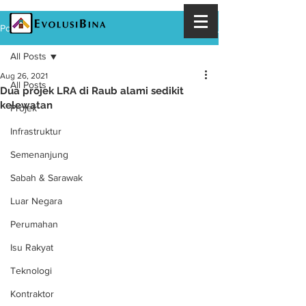
Post
All Posts
Aug 26, 2021
All Posts
Dua projek LRA di Raub alami sedikit
kelewatan
Projek
Infrastruktur
Semenanjung
Sabah & Sarawak
Luar Negara
Perumahan
Isu Rakyat
Teknologi
Kontraktor