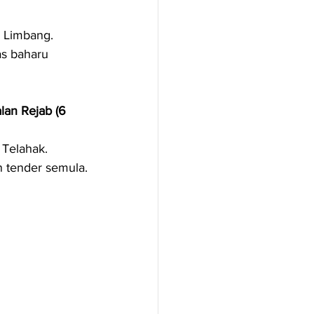
i Limbang.
as baharu 
lan Rejab (6 
Telahak.
n tender semula.