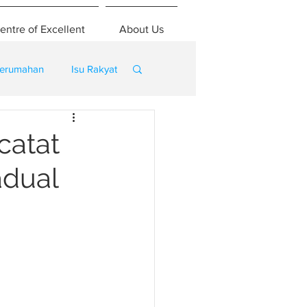
entre of Excellent
About Us
erumahan
Isu Rakyat
catat
adual