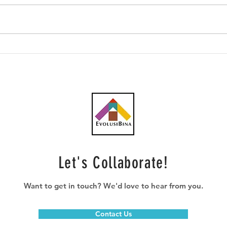
Perkembangan Projek
Tend
Sarawak-Sabah Link Road
land
(SSLR) & Lebuhraya Trans
Terb
Borneo (LTB): SSLR Fasa 1
peni
capai kemajuan 52.27%; LTB
stra
Miri peringkat reka bentuk,
pen
cadangan seksyen Limbang
oleh
dan Lawas
Let's Collaborate!
Want to get in touch? We'd love to hear from you.
Contact Us