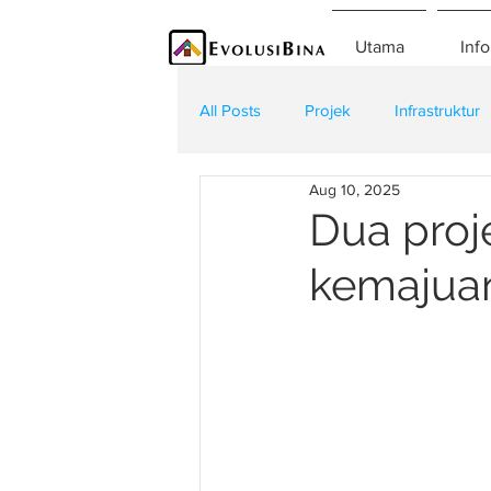
Utama
Info
All Posts
Projek
Infrastruktur
Aug 10, 2025
Teknologi
Kontraktor
K
Dua proj
kemajuan 