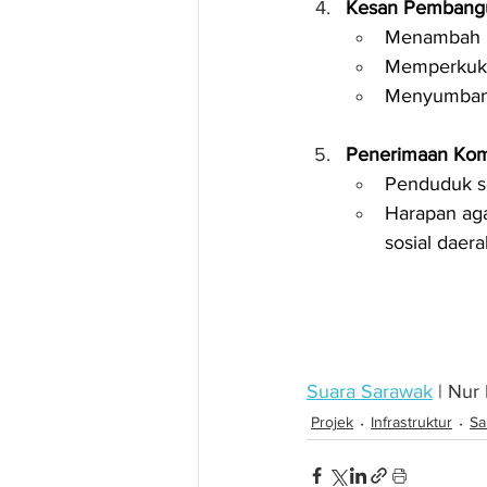
Kesan Pembang
Menambah ke
Memperkuku
Menyumbang
Penerimaan Kom
Penduduk s
Harapan aga
sosial daera
Suara Sarawak
 | Nur
Projek
Infrastruktur
Sa