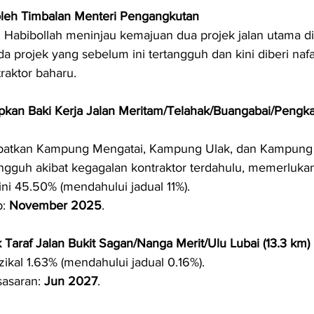
leh Timbalan Menteri Pengangkutan
 Habibollah meninjau kemajuan dua projek jalan utama d
a projek yang sebelum ini tertangguh dan kini diberi naf
raktor baharu.
apkan Baki Kerja Jalan Meritam/Telahak/Buangabai/Pengka
ibatkan Kampung Mengatai, Kampung Ulak, dan Kampung 
angguh akibat kegagalan kontraktor terdahulu, memerluka
ni 45.50% (mendahului jadual 11%).
: 
November 2025
.
 Taraf Jalan Bukit Sagan/Nanga Merit/Ulu Lubai (13.3 km)
zikal 1.63% (mendahului jadual 0.16%).
sasaran: 
Jun 2027
.