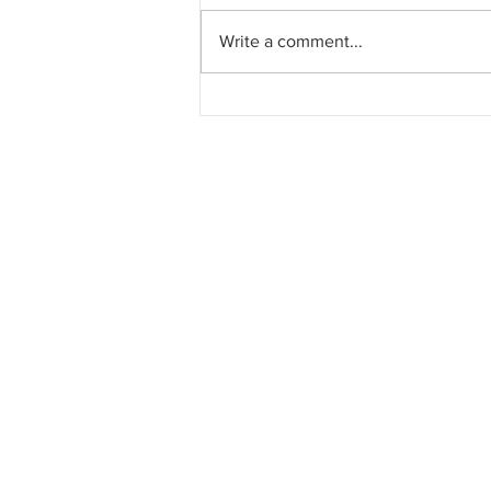
Write a comment...
Sarawak mulakan projek
Lebuh Raya Pesisir Utara
bernilai RM6.1 bilion
melibatkan 5 pakej di
Limbang dan Lawas