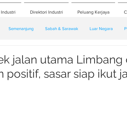
 Industri
Direktori Industri
Peluang Kerjaya
C
Semenanjung
Sabah & Sarawak
Luar Negara
P
eselamatan
Pembangunan
Training
ek jalan utama Limbang 
positif, sasar siap ikut j