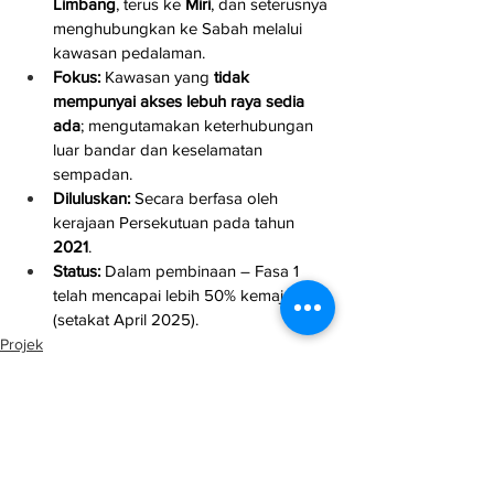
Limbang
, terus ke 
Miri
, dan seterusnya 
menghubungkan ke Sabah melalui 
kawasan pedalaman.
Fokus:
 Kawasan yang 
tidak 
mempunyai akses lebuh raya sedia 
ada
; mengutamakan keterhubungan 
luar bandar dan keselamatan 
sempadan.
Diluluskan:
 Secara berfasa oleh 
kerajaan Persekutuan pada tahun 
2021
.
Status:
 Dalam pembinaan – Fasa 1 
telah mencapai lebih 50% kemajuan 
(setakat April 2025).
Projek
Infrastruktur
Sabah & Sarawak