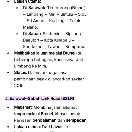
Laluan utama:
Di 
Sarawak
: Temburong (Brunei) 
– Limbang – Miri – Bintulu – Sibu 
– Sri Aman – Kuching – Telok 
Melano.
Di 
Sabah
: Sindumin – Sipitang – 
Beaufort – Kota Kinabalu – 
Sandakan – Tawau – Semporna.
Melibatkan laluan melalui Brunei
 (di 
beberapa bahagian, khususnya dari 
Limbang ke Miri).
Status:
 Dalam pelbagai fasa 
pembinaan sejak dilancarkan sekitar 
2015.
2. Sarawak-Sabah Link Road (SSLR)
Matlamat:
 Membina jalan alternatif 
tanpa melalui Brunei
, khusus untuk 
kawasan 
pendalaman
 dan 
sempadan
.
Laluan utama:
 Dari 
Lawas
 ke 