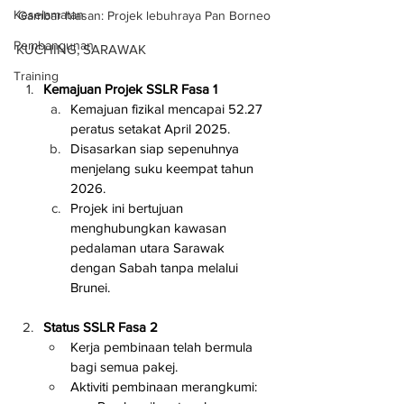
Keselamatan
Gambar hiasan: Projek lebuhraya Pan Borneo
Pembangunan
KUCHING, SARAWAK
Training
Kemajuan Projek SSLR Fasa 1
Kemajuan fizikal mencapai 52.27 
peratus setakat April 2025.
Disasarkan siap sepenuhnya 
menjelang suku keempat tahun 
2026.
Projek ini bertujuan 
menghubungkan kawasan 
pedalaman utara Sarawak 
dengan Sabah tanpa melalui 
Brunei.
Status SSLR Fasa 2
Kerja pembinaan telah bermula 
bagi semua pakej.
Aktiviti pembinaan merangkumi: