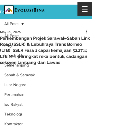
Post
All Posts
May 29, 2025
All Posts
Perkembangan Projek Sarawak-Sabah Link
Road (SSLR) & Lebuhraya Trans Borneo
Projek
(LTB): SSLR Fasa 1 capai kemajuan 52.27%;
Infrastruktur
LTB Miri peringkat reka bentuk, cadangan
seksyen Limbang dan Lawas
Semenanjung
Sabah & Sarawak
Luar Negara
Perumahan
Isu Rakyat
Teknologi
Kontraktor