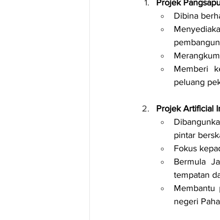
Projek Pangsapu
Dibina berh
Menyediak
pembangunan
Merangkumi 
Memberi ke
peluang pek
Projek Artificial
Dibangunka
pintar bersk
Fokus kepad
Bermula Ja
tempatan da
Membantu p
negeri Paha