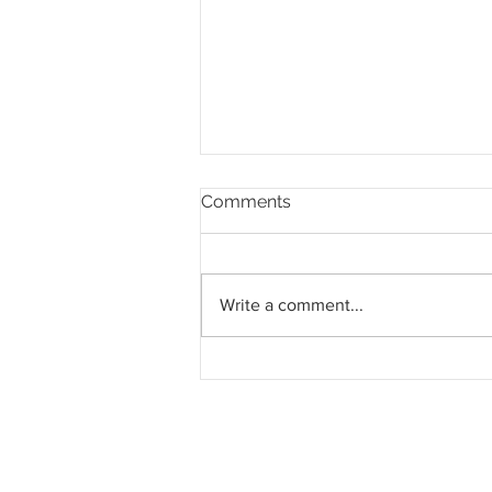
Comments
Write a comment...
Eden Inc. Terima Projek
Pembangunan Loji Solar
29.99MW di Kuantan,
Pahang dengan Perjanjian
21 Tahun Bersama TNB