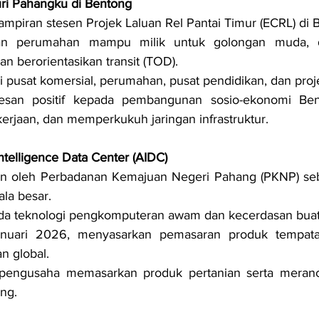
ri Pahangku di Bentong
ampiran stesen Projek Laluan Rel Pantai Timur (ECRL) di 
an perumahan mampu milik untuk golongan muda, 
 berorientasikan transit (TOD).
pusat komersial, perumahan, pusat pendidikan, dan proj
san positif kepada pembangunan sosio-ekonomi Bent
erjaan, dan memperkukuh jaringan infrastruktur.
 Intelligence Data Center (AIDC)
n oleh Perbadanan Kemajuan Negeri Pahang (PKNP) seba
ala besar.
a teknologi pengkomputeran awam dan kecerdasan buata
nuari 2026, menyasarkan pemasaran produk tempatan
n global.
engusaha memasarkan produk pertanian serta meranc
ng.