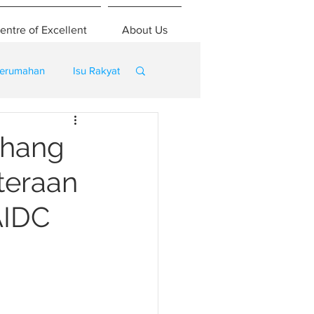
entre of Excellent
About Us
erumahan
Isu Rakyat
ahang
teraan
AIDC