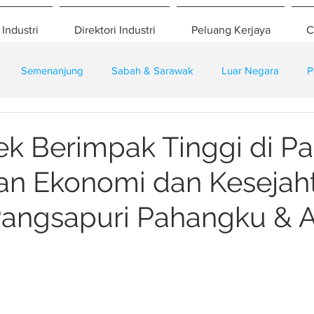
 Industri
Direktori Industri
Peluang Kerjaya
C
Semenanjung
Sabah & Sarawak
Luar Negara
P
eselamatan
Pembangunan
Training
ek Berimpak Tinggi di P
an Ekonomi dan Kesejah
Pangsapuri Pahangku & 