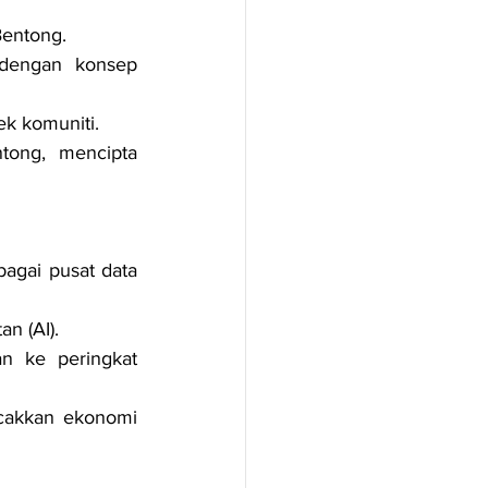
Bentong.
dengan konsep 
ek komuniti.
ong, mencipta 
gai pusat data 
n (AI).
 ke peringkat 
akkan ekonomi 