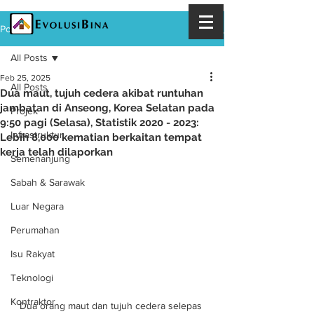
Post
All Posts
Feb 25, 2025
All Posts
Dua maut, tujuh cedera akibat runtuhan
jambatan di Anseong, Korea Selatan pada
Projek
9:50 pagi (Selasa), Statistik 2020 - 2023:
Infrastruktur
Lebih 8,000 kematian berkaitan tempat
kerja telah dilaporkan
Semenanjung
Sabah & Sarawak
Luar Negara
Perumahan
Isu Rakyat
Teknologi
Kontraktor
Dua orang maut dan tujuh cedera selepas 