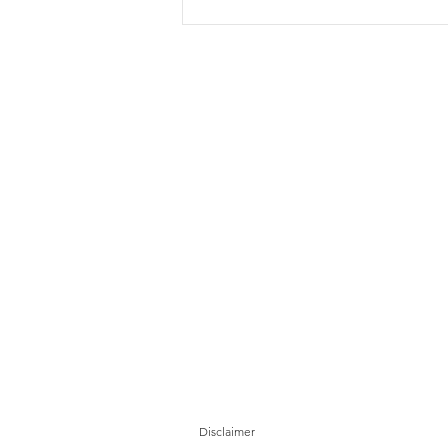
Crest Builder peroleh
kontrak RM233 juta untuk
Sunway Flora 2
Disclaimer