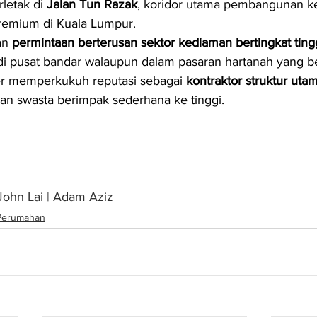
rletak di 
Jalan Tun Razak
, koridor utama pembangunan k
remium di Kuala Lumpur.
n 
permintaan berterusan sektor kediaman bertingkat tinggi
di pusat bandar walaupun dalam pasaran hartanah yang ber
er memperkukuh reputasi sebagai 
kontraktor struktur uta
n swasta berimpak sederhana ke tinggi.
 John Lai | Adam Aziz
Perumahan