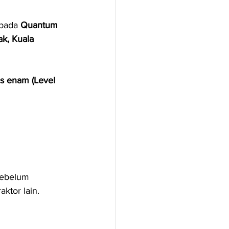
ipada 
Quantum 
k, Kuala 
as enam (Level 
sebelum 
ktor lain.