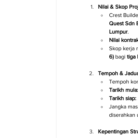
Nilai & Skop Pro
Crest Build
Quest Sdn 
Lumpur
.
Nilai kontrak
Skop kerja m
6)
 bagi 
tiga
Tempoh & Jadua
Tempoh kon
Tarikh mula
Tarikh siap:
Jangka masa
diserahkan 
Kepentingan Stra