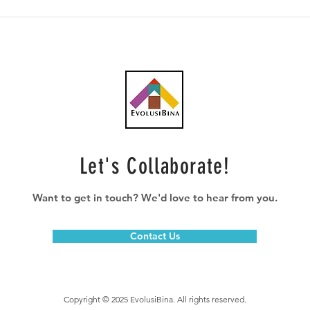
Crest Builder raih kontrak
Cres
pembinaan bernilai RM250.5
RM15
juta
Let's Collaborate!
Want to get in touch? We'd love to hear from you.
Contact Us
Copyright © 2025 EvolusiBina. All rights reserved.