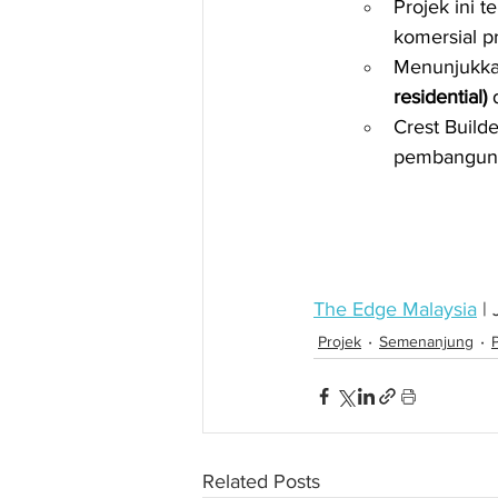
Projek ini te
komersial p
Menunjukka
residential)
 
Crest Build
pembanguna
The Edge Malaysia
 |
Projek
Semenanjung
Related Posts