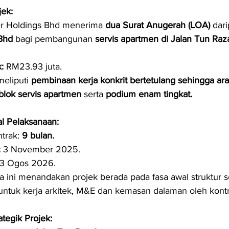
jek:
er Holdings Bhd menerima 
dua Surat Anugerah (LOA)
 dar
Bhd
 bagi pembangunan 
servis apartmen di Jalan Tun Raza
:
 RM23.93 juta.
eliputi 
pembinaan kerja konkrit bertetulang sehingga ar
 blok servis apartmen
 serta 
podium enam tingkat.
l Pelaksanaan:
trak: 
9 bulan.
:
 3 November 2025.
 3 Ogos 2026.
 ini menandakan projek berada pada fasa awal struktur 
untuk kerja arkitek, M&E dan kemasan dalaman oleh kontra
tegik Projek: