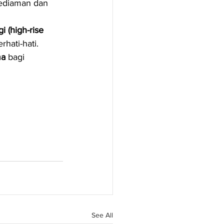
ediaman dan 
 (high-rise 
hati-hati.
ma
 bagi 
See All