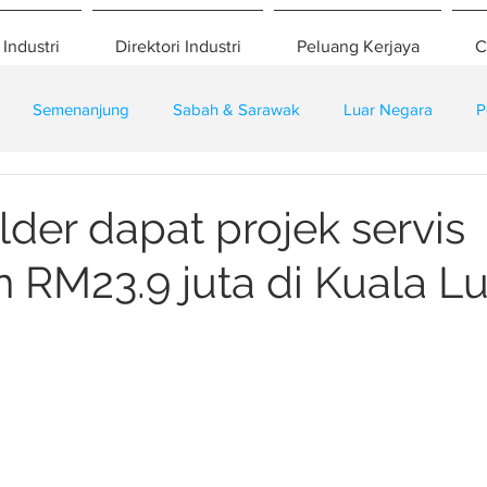
 Industri
Direktori Industri
Peluang Kerjaya
C
Semenanjung
Sabah & Sarawak
Luar Negara
P
eselamatan
Pembangunan
Training
lder dapat projek servis
 RM23.9 juta di Kuala 