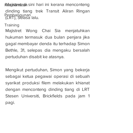
Majistret di sini hari ini kerana menconteng 
Keselamatan
dinding tiang trek Transit Aliran Ringan 
Pembangunan
(LRT), Selasa lalu.
Training
Majistret Wong Chai Sia menjatuhkan 
hukuman termasuk dua bulan penjara jika 
gagal membayar denda itu terhadap Simon 
Bethle, 31, selepas dia mengaku bersalah 
pertuduhan disabit ke atasnya.
Mengikut pertuduhan, Simon yang bekerja 
sebagai ketua pegawai operasi di sebuah 
syarikat produksi filem melakukan khianat 
dengan menconteng dinding tiang di LRT 
Stesen Universiti, Brickfields pada jam 1 
pagi.