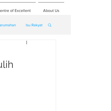
entre of Excellent
About Us
erumahan
Isu Rakyat
,
lih