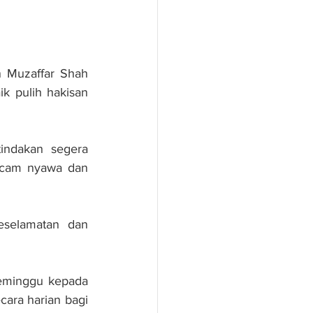
 Muzaffar Shah 
k pulih hakisan 
ndakan segera 
ncam nyawa dan 
selamatan dan 
eminggu kepada 
ara harian bagi 