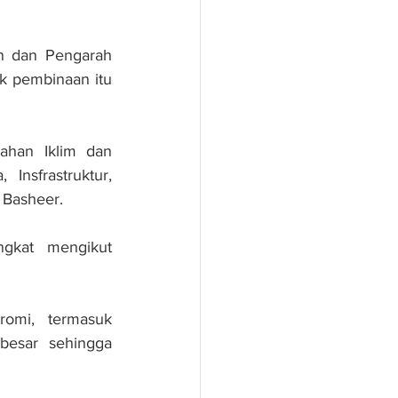
n dan Pengarah 
k pembinaan itu 
han Iklim dan 
nsfrastruktur, 
Basheer. 
gkat mengikut 
omi, termasuk 
besar sehingga 