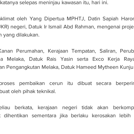
atanya selepas meninjau kawasan itu, hari ini.
 taklimat oleh Yang Dipertua MPHTJ, Datin Sapiah Haro
JKR) negeri, Datuk Ir Ismail Abd Rahman, mengenai proje
n yang dilakukan.
anan Perumahan, Kerajaan Tempatan, Saliran, Peruba
 Melaka, Datuk Rais Yasin serta Exco Kerja Raya, I
 Pengangkutan Melaka, Datuk Hameed Mytheen Kunju 
proses pembaikan cerun itu dibuat secara berperin
uat oleh pihak teknikal.
eliau berkata, kerajaan negeri tidak akan berkompr
 dihentikan sementara jika berlaku kerosakan lebih 