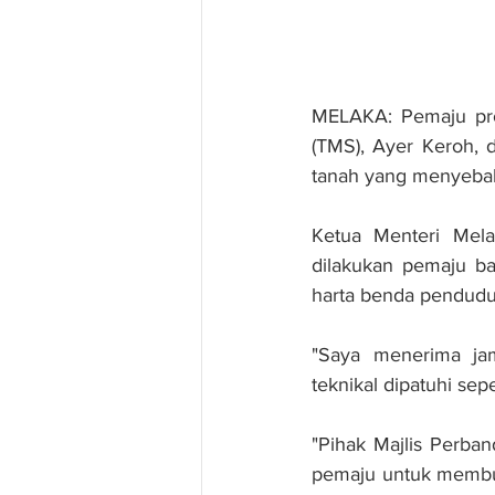
MELAKA: Pemaju pro
(TMS), Ayer Keroh, d
tanah yang menyebab
Ketua Menteri Mel
dilakukan pemaju b
harta benda pendudu
"Saya menerima ja
teknikal dipatuhi se
"Pihak Majlis Perb
pemaju untuk membuat