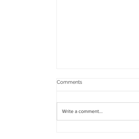
Comments
Write a comment...
Pahang jemput pandangan
rakyat bagi kajian semula