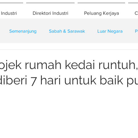
 Industri
Direktori Industri
Peluang Kerjaya
C
Semenanjung
Sabah & Sarawak
Luar Negara
P
eselamatan
Pembangunan
Training
ojek rumah kedai runtuh
beri 7 hari untuk baik pu