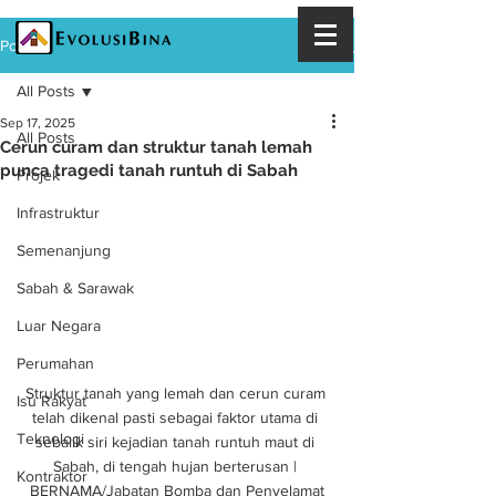
Post
All Posts
Sep 17, 2025
All Posts
Cerun curam dan struktur tanah lemah
punca tragedi tanah runtuh di Sabah
Projek
Infrastruktur
Semenanjung
Sabah & Sarawak
Luar Negara
Perumahan
Struktur tanah yang lemah dan cerun curam 
Isu Rakyat
telah dikenal pasti sebagai faktor utama di 
Teknologi
sebalik siri kejadian tanah runtuh maut di 
Sabah, di tengah hujan berterusan | 
Kontraktor
BERNAMA/Jabatan Bomba dan Penyelamat