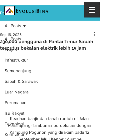
Post
All Posts
Sep 16, 2025
All Posts
230,000 pengguna di Pantai Timur Sabah
terputus bekalan elektrik lebih 15 jam
Projek
Infrastruktur
Semenanjung
Sabah & Sarawak
Luar Negara
Perumahan
Isu Rakyat
Keadaan banjir dan tanah runtuh di Jalan 
Teknologi
Penampang-Tambunan berdekatan dengan 
Kampung Pogunon yang dirakam pada 12 
Kontraktor
September lalu | Kenney Austine