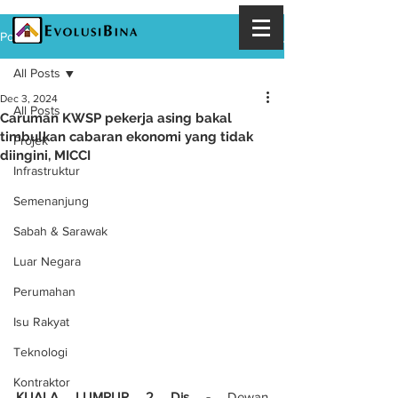
Post
All Posts
Dec 3, 2024
All Posts
Caruman KWSP pekerja asing bakal
timbulkan cabaran ekonomi yang tidak
Projek
diingini, MICCI
Infrastruktur
Semenanjung
Sabah & Sarawak
Luar Negara
Perumahan
Isu Rakyat
Teknologi
Kontraktor
KUALA LUMPUR 2 Dis - 
Dewan 