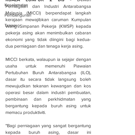
Keselamatan
Perniagaan dan Industri Antarabangsa 
Malaysia (MICCI) berpendapat langkah 
Pembangunan
kerajaan mewajibkan caruman Kumpulan 
Training
Wang Simpanan Pekerja (KWSP) kepada 
pekerja asing akan menimbulkan cabaran 
ekonomi yang tidak diingini bagi kedua-
dua perniagaan dan tenaga kerja asing. 
MICCI berkata, walaupun ia sejajar dengan 
usaha untuk memenuhi Piawaian 
Pertubuhan Buruh Antarabangsa (ILO), 
dasar itu secara tidak langsung boleh 
mewujudkan tekanan kewangan dan kos 
operasi besar dalam industri pembuatan, 
pembinaan dan perkhidmatan yang 
bergantung kepada buruh asing untuk 
memacu produktiviti.
"Bagi perniagaan yang sangat bergantung 
kepada buruh asing, dasar ini 