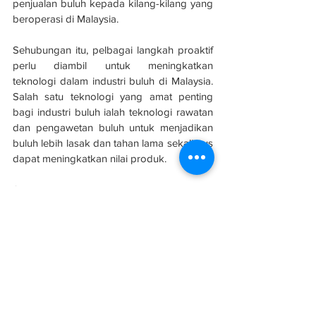
penjualan buluh kepada kilang-kilang yang 
beroperasi di Malaysia.
Sehubungan itu, pelbagai langkah proaktif 
perlu diambil untuk meningkatkan 
teknologi dalam industri buluh di Malaysia. 
Salah satu teknologi yang amat penting 
bagi industri buluh ialah teknologi rawatan 
dan pengawetan buluh untuk menjadikan 
buluh lebih lasak dan tahan lama sekali gus 
dapat meningkatkan nilai produk.
Semestinya kemajuan teknologi dalam 
industri buluh ini memerlukan pelaburan 
awal agar kajian-kajian yang berimpak 
berkaitan industri buluh dapat dijalankan 
dengan giat untuk mencipta produk 
berasaskan buluh tempatan yang boleh 
diterima di pasaran dunia dengan nilai yang 
tinggi.