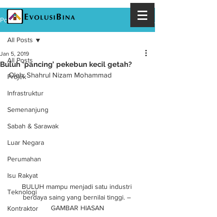
Post
All Posts
Jan 5, 2019
All Posts
Buluh ‘pancing’ pekebun kecil getah?
Oleh: Shahrul Nizam Mohammad
Projek
Infrastruktur
Semenanjung
Sabah & Sarawak
Luar Negara
Perumahan
Isu Rakyat
BULUH mampu menjadi satu industri 
Teknologi
berdaya saing yang bernilai tinggi. – 
GAMBAR HIASAN
Kontraktor