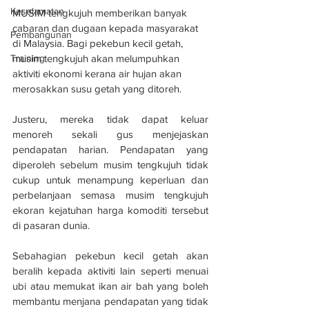
Keselamatan
MUSIM tengkujuh memberikan banyak 
cabaran dan dugaan kepada masyarakat 
Pembangunan
di Malaysia. Bagi pekebun kecil getah, 
Training
musim tengkujuh akan melumpuhkan 
aktiviti ekonomi kerana air hujan akan 
merosakkan susu getah yang ditoreh.
Justeru, mereka tidak dapat keluar 
menoreh sekali gus menjejaskan 
pendapatan harian. Pendapatan yang 
diperoleh sebelum musim tengkujuh tidak 
cukup untuk menampung keperluan dan 
perbelanjaan semasa musim tengkujuh 
ekoran kejatuhan harga komoditi tersebut 
di pasaran dunia.
Sebahagian pekebun kecil getah akan 
beralih kepada aktiviti lain seperti menuai 
ubi atau memukat ikan air bah yang boleh 
membantu menjana pendapatan yang tidak 