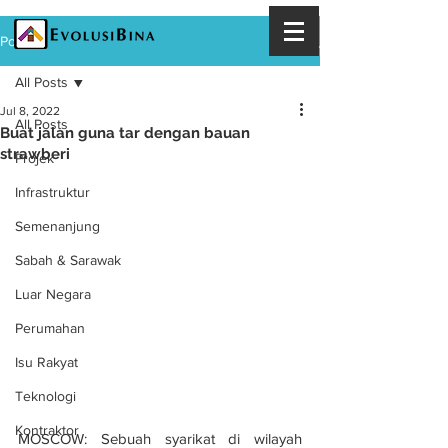
Post
All Posts
Jul 8, 2022
All Posts
Buat jalan guna tar dengan bauan
strawberi
Projek
Infrastruktur
Semenanjung
Sabah & Sarawak
Luar Negara
Perumahan
Isu Rakyat
Teknologi
Kontraktor
MOSCOW: Sebuah syarikat di wilayah 