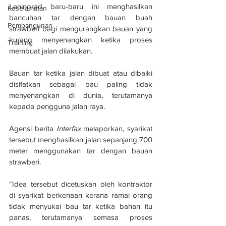
Leningrad baru-baru ini menghasilkan 
Keselamatan
bancuhan tar dengan bauan buah 
Pembangunan
strawberi bagi mengurangkan bauan yang 
kurang menyenangkan ketika proses 
Training
membuat jalan dilakukan.
Bauan tar ketika jalan dibuat atau dibaiki 
disifatkan sebagai bau paling tidak 
menyenangkan di dunia, terutamanya 
kepada pengguna jalan raya.
Agensi berit
a 
Interfax
 melaporkan, syarikat 
tersebut menghasilkan jalan sepanjang 700 
meter menggunakan tar dengan bauan 
strawberi.
“Idea tersebut dicetuskan oleh kontraktor 
di syarikat berkenaan kerana ramai orang 
tidak menyukai bau tar ketika bahan itu 
panas, terutamanya semasa proses 