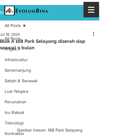
Post
All Posts
Jul 18, 2025
All Posts
Blok A 168 Park Selayang diserah siap
seawal 9 bulan
Projek
Infrastruktur
Semenanjung
Sabah & Sarawak
Luar Negara
Perumahan
Isu Rakyat
Teknologi
Gambar hiasan: 168 Park Selayang
Kontraktor