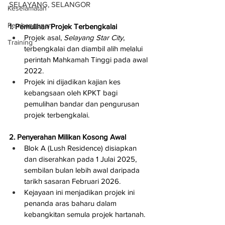
SELAYANG, SELANGOR
Keselamatan
Pembangunan
1. Pemulihan Projek Terbengkalai
Projek asal, 
Selayang Star City
, 
Training
terbengkalai dan diambil alih melalui 
perintah Mahkamah Tinggi pada awal 
2022.
Projek ini dijadikan kajian kes 
kebangsaan oleh KPKT bagi 
pemulihan bandar dan pengurusan 
projek terbengkalai.
2. Penyerahan Milikan Kosong Awal
Blok A (Lush Residence) disiapkan 
dan diserahkan pada 1 Julai 2025, 
sembilan bulan lebih awal daripada 
tarikh sasaran Februari 2026.
Kejayaan ini menjadikan projek ini 
penanda aras baharu dalam 
kebangkitan semula projek hartanah.