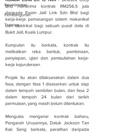
Keselamatan
Bhd menerima kontrak RM256.5 juta 
daripada Exsim Jalil Link Sdn Bhd bagi 
Pembangunan
kerja-kerja pemasangan sistem mekanikal 
Training
dan elektrikal bagi sebuah pusat data di 
Bukit Jalil, Kuala Lumpur.
Kumpulan itu berkata, kontrak itu 
melibatkan reka bentuk, pembinaan, 
penyiapan, ujian dan pentauliahan kerja-
kerja kejuruteraan.
Projek itu akan dilaksanakan dalam dua 
fasa, dengan fasa 1 disasarkan untuk siap 
dalam tempoh sembilan bulan, dan fasa 2 
dalam tempoh 24 bulan dari tarikh 
permulaan, yang masih belum ditentukan.
Mengulas mengenai kontrak baharu, 
Pengarah Urusannya, Datuk Jackson Tan 
Kak Seng berkata, peralihan daripada 