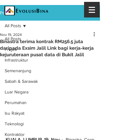
Post
All Posts
Nov 19, 2024
All Posts
Binastra terima kontrak RM256.5 juta
daripada Exsim Jalil Link bagi kerja-kerja
Projek
kejuruteraan pusat data di Bukit Jalil
Infrastruktur
Semenanjung
Sabah & Sarawak
Luar Negara
Perumahan
Isu Rakyat
Teknologi
Kontraktor
KUALA LUMPUR 19 Nov - 
Binastra Corp 