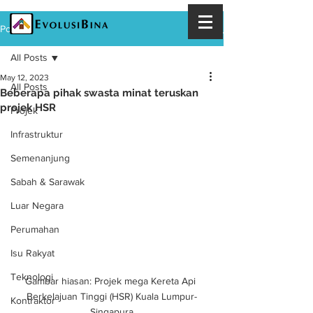
Post
All Posts
May 12, 2023
All Posts
Beberapa pihak swasta minat teruskan
projek HSR
Projek
Infrastruktur
Semenanjung
Sabah & Sarawak
Luar Negara
Perumahan
Isu Rakyat
Teknologi
Gambar hiasan: Projek mega Kereta Api 
Berkelajuan Tinggi (HSR) Kuala Lumpur-
Kontraktor
Singapura