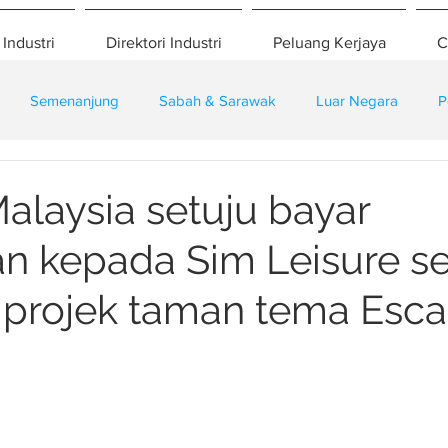
 Industri
Direktori Industri
Peluang Kerjaya
C
Semenanjung
Sabah & Sarawak
Luar Negara
P
eselamatan
Pembangunan
Training
alaysia setuju bayar
 kepada Sim Leisure s
 projek taman tema Esc