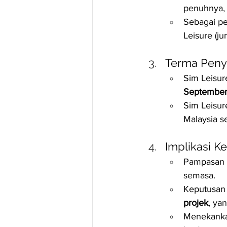
penuhnya,
Sebagai pe
Leisure (ju
Terma Peny
Sim Leisur
Septembe
Sim Leisur
Malaysia s
Implikasi K
Pampasan 
semasa.
Keputusan 
projek
, ya
Menekanka