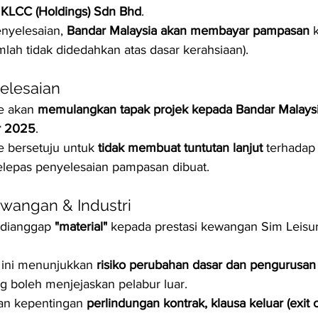
 
KLCC (Holdings) Sdn Bhd
.
nyelesaian, 
Bandar Malaysia akan membayar pampasan
 
mlah tidak didedahkan atas dasar kerahsiaan).
elesaian
e akan 
memulangkan tapak projek kepada Bandar Malaysi
r 2025
.
e bersetuju untuk 
tidak membuat tuntutan lanjut
 terhadap
elepas penyelesaian pampasan dibuat.
ewangan & Industri
dianggap 
"material"
 kepada prestasi kewangan Sim Leisur
ini menunjukkan 
risiko perubahan dasar dan pengurusan
ng boleh menjejaskan pelabur luar.
n kepentingan 
perlindungan kontrak, klausa keluar (exit 