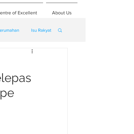
entre of Excellent
About Us
erumahan
Isu Rakyat
elepas
ape