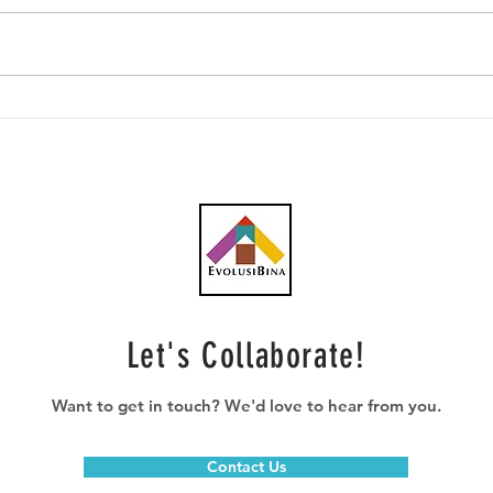
DPMM Bentuk Konsortium
KLCC
Pembinaan Melayu Untuk
Pemb
Sertai Projek Mega Bandar
Mala
Malaysia, Fokus
Bili
Pembangunan Tanah Rizab
Terl
Melayu
Ters
Let's Collaborate!
Want to get in touch? We'd love to hear from you.
Contact Us