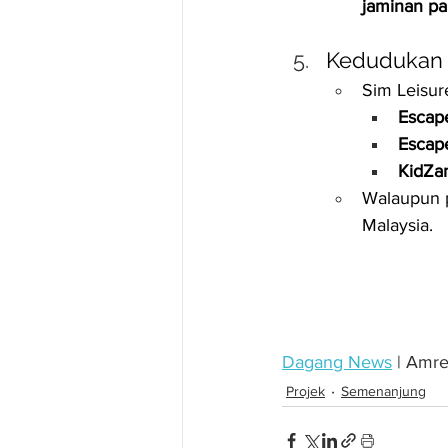
jaminan p
Kedudukan 
Sim Leisur
Escap
Escape
KidZa
Walaupun pr
Malaysia.
Dagang News
 | Amr
Projek
Semenanjung