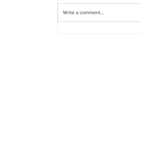
Write a comment...
Pembangunan Bandar
Malaysia dijangka
mengambil masa 50 tahun
berdasarkan keluasan tanah
196.67 hektar. KLCCD, anak
syarikat KLCCH, akan
membangunkan Bandar
Malaysia