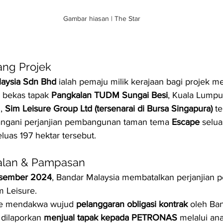
Gambar hiasan | The Star
ang Projek
laysia Sdn Bhd
 ialah pemaju milik kerajaan bagi projek m
i bekas tapak 
Pangkalan TUDM Sungai Besi
, Kuala Lumpu
, 
Sim Leisure Group Ltd (tersenarai di Bursa Singapura)
 te
ngani perjanjian pembangunan taman tema 
Escape
 selua
luas 197 hektar tersebut.
alan & Pampasan
isember 2024
, Bandar Malaysia membatalkan perjanjian
 Leisure.
re mendakwa wujud 
pelanggaran obligasi kontrak
 oleh Ba
 dilaporkan 
menjual tapak kepada PETRONAS
 melalui ana