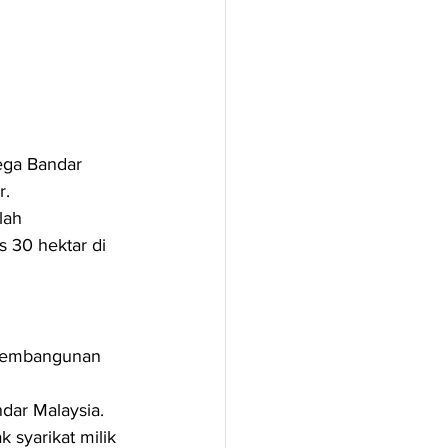
ega Bandar 
r.
lah 
s 30 hektar di 
 pembangunan 
ndar Malaysia.
k syarikat milik 