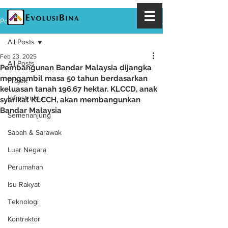
Post
All Posts
Feb 23, 2025
All Posts
Pembangunan Bandar Malaysia dijangka
mengambil masa 50 tahun berdasarkan
Projek
keluasan tanah 196.67 hektar. KLCCD, anak
Infrastruktur
syarikat KLCCH, akan membangunkan
Bandar Malaysia
Semenanjung
Sabah & Sarawak
Luar Negara
Perumahan
Isu Rakyat
Teknologi
Kontraktor