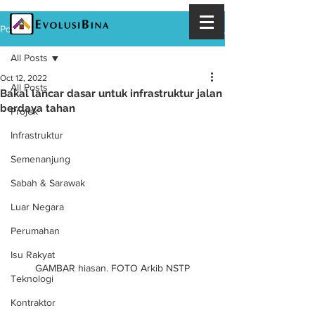
Post
All Posts
Oct 12, 2022
All Posts
Bakal lancar dasar untuk infrastruktur jalan
berdaya tahan
Projek
Infrastruktur
Semenanjung
Sabah & Sarawak
Luar Negara
Perumahan
Isu Rakyat
GAMBAR hiasan. FOTO Arkib NSTP
Teknologi
Kontraktor