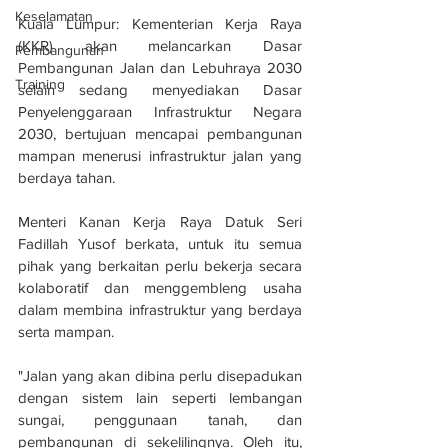
Keselamatan
Kuala Lumpur: Kementerian Kerja Raya 
(KKR) akan melancarkan Dasar 
Pembangunan
Pembangunan Jalan dan Lebuhraya 2030 
Training
selain sedang menyediakan Dasar 
Penyelenggaraan Infrastruktur Negara 
2030, bertujuan mencapai pembangunan 
mampan menerusi infrastruktur jalan yang 
berdaya tahan.
Menteri Kanan Kerja Raya Datuk Seri 
Fadillah Yusof berkata, untuk itu semua 
pihak yang berkaitan perlu bekerja secara 
kolaboratif dan menggembleng usaha 
dalam membina infrastruktur yang berdaya 
serta mampan. 
"Jalan yang akan dibina perlu disepadukan 
dengan sistem lain seperti lembangan 
sungai, penggunaan tanah, dan 
pembangunan di sekelilingnya. Oleh itu, 