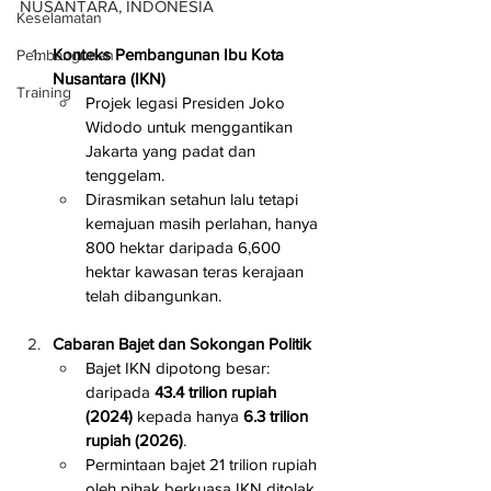
NUSANTARA, INDONESIA
Keselamatan
Konteks Pembangunan Ibu Kota 
Pembangunan
Nusantara (IKN)
Training
Projek legasi Presiden Joko 
Widodo untuk menggantikan 
Jakarta yang padat dan 
tenggelam.
Dirasmikan setahun lalu tetapi 
kemajuan masih perlahan, hanya 
800 hektar daripada 6,600 
hektar kawasan teras kerajaan 
telah dibangunkan.
Cabaran Bajet dan Sokongan Politik
Bajet IKN dipotong besar: 
daripada 
43.4 trilion rupiah 
(2024)
 kepada hanya 
6.3 trilion 
rupiah (2026)
.
Permintaan bajet 21 trilion rupiah 
oleh pihak berkuasa IKN ditolak.