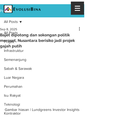
Post
All Posts
Sep 8, 2025
All Posts
Bajet dipotong dan sokongan politik
merosot, Nusantara berisiko jadi projek
Projek
gajah putih
Infrastruktur
Semenanjung
Sabah & Sarawak
Luar Negara
Perumahan
Isu Rakyat
Teknologi
Gambar hiasan | Lundgreens Investor Insights
Kontraktor