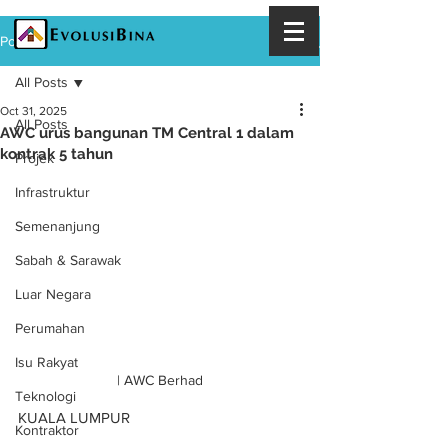
Post
All Posts
Oct 31, 2025
All Posts
AWC urus bangunan TM Central 1 dalam
kontrak 5 tahun
Projek
Infrastruktur
Semenanjung
Sabah & Sarawak
Luar Negara
Perumahan
Isu Rakyat
| AWC Berhad
Teknologi
KUALA LUMPUR
Kontraktor