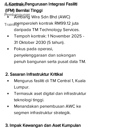
1. Kontrak Pengurusan Integrasi Fasiliti 
Keselamatan
(IFM) Bernilai Tinggi
Pembangunan
Ambang Wira Sdn Bhd (AWC) 
memperoleh kontrak RM99.12 juta 
Training
daripada TM Technology Services.
Tempoh kontrak: 1 November 2025 - 
31 Oktober 2030 (5 tahun).
Fokus pada operasi, 
penyelenggaraan dan sokongan 
penuh bangunan serta pusat data TM.
2. Sasaran Infrastruktur Kritikal
Mengurus fasiliti di TM Central 1, Kuala 
Lumpur.
Termasuk aset digital dan infrastruktur 
teknologi tinggi.
Menandakan penembusan AWC ke 
segmen infrastruktur strategik.
3. Impak Kewangan dan Aset Kumpulan