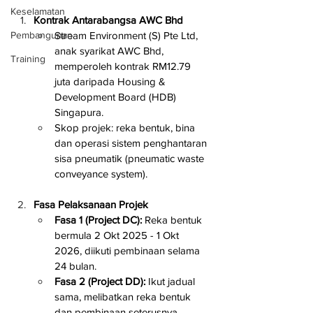
Keselamatan
Kontrak Antarabangsa AWC Bhd
Pembangunan
Stream Environment (S) Pte Ltd, 
anak syarikat AWC Bhd, 
Training
memperoleh kontrak RM12.79 
juta daripada Housing & 
Development Board (HDB) 
Singapura.
Skop projek: reka bentuk, bina 
dan operasi sistem penghantaran 
sisa pneumatik (pneumatic waste 
conveyance system).
Fasa Pelaksanaan Projek
Fasa 1 (Project DC):
 Reka bentuk 
bermula 2 Okt 2025 - 1 Okt 
2026, diikuti pembinaan selama 
24 bulan.
Fasa 2 (Project DD):
 Ikut jadual 
sama, melibatkan reka bentuk 
dan pembinaan seterusnya.