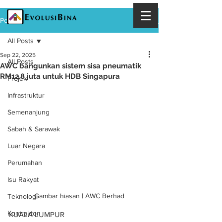
Post
All Posts
Sep 22, 2025
All Posts
AWC bangunkan sistem sisa pneumatik
RM12.8 juta untuk HDB Singapura
Projek
Infrastruktur
Semenanjung
Sabah & Sarawak
Luar Negara
Perumahan
Isu Rakyat
Gambar hiasan | AWC Berhad
Teknologi
Kontraktor
KUALA LUMPUR