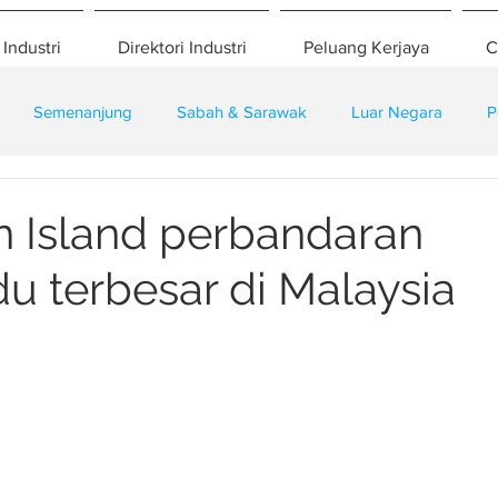
 Industri
Direktori Industri
Peluang Kerjaya
C
Semenanjung
Sabah & Sarawak
Luar Negara
P
eselamatan
Pembangunan
Training
 Island perbandaran
u terbesar di Malaysia