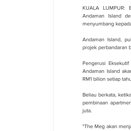
KUALA LUMPUR: Eas
Andaman Island de
menyumbang kepada 
Andaman Island, pul
projek perbandaran b
Pengerusi Eksekuti
Andaman Island aka
RM1 bilion setiap tah
Beliau berkata, keti
pembinaan apartme
juta.
"The Meg akan menjad