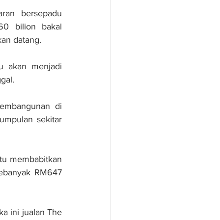
ran bersepadu 
 bilion bakal 
an datang.
 akan menjadi  
gal.
embangunan di 
mpulan sekitar 
atu membabitkan 
ebanyak RM647 
 ini jualan The 