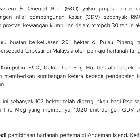
tern & Oriental Bhd (E&O) yakin projek perbanda
ngan nilai pembangunan kasar (GDV) sebanyak RM60
prestasi kewangan kumpulan dalam tempoh 30 tahun ak
au buatan berkeluasan 291 hektar di Pulau Pinang itu
ersepadu terbesar di Malaysia oleh pemaju hartanah tung
f Kumpulan E&O, Datuk Tee Eng Ho, berkata projek p
n memberikan sumbangan ketara kepada pendapatan ku
un.
ka ini sebanyak 102 hektar telah dibangunkan bagi fasa s
n The Meg yang mempunyai 1,020 unit dengan GDV s
i pembinaan hartanah pertama di Andaman Island. Ketika