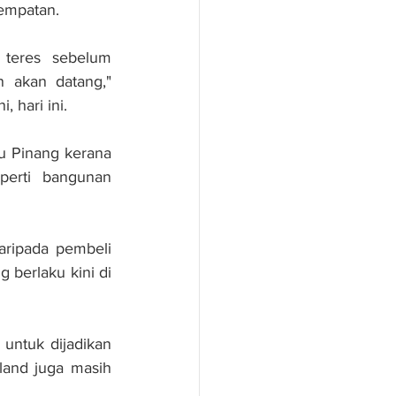
empatan.
teres sebelum 
akan datang," 
 hari ini.
u Pinang kerana 
rti bangunan 
ripada pembeli 
berlaku kini di 
ntuk dijadikan 
and juga masih 