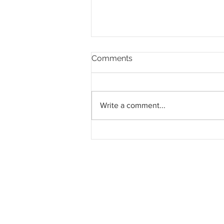
Comments
Write a comment...
Pahang jemput pandangan
rakyat bagi kajian semula
Rancangan Struktur Negeri
2040