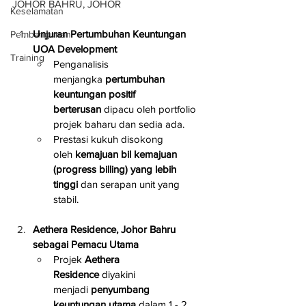
JOHOR BAHRU, JOHOR
Keselamatan
Unjuran Pertumbuhan Keuntungan 
Pembangunan
UOA Development
Training
Penganalisis 
menjangka 
pertumbuhan 
keuntungan positif 
berterusan
 dipacu oleh portfolio 
projek baharu dan sedia ada.
Prestasi kukuh disokong 
oleh 
kemajuan bil kemajuan 
(progress billing) yang lebih 
tinggi
 dan serapan unit yang 
stabil.
Aethera Residence, Johor Bahru 
sebagai Pemacu Utama
Projek 
Aethera 
Residence
 diyakini 
menjadi 
penyumbang 
keuntungan utama
 dalam 1 - 2 