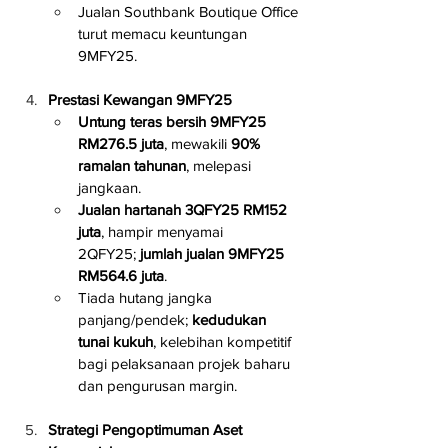
Jualan Southbank Boutique Office 
turut memacu keuntungan 
9MFY25.
Prestasi Kewangan 9MFY25
Untung teras bersih 9MFY25 
RM276.5 juta
, mewakili 
90% 
ramalan tahunan
, melepasi 
jangkaan.
Jualan hartanah 3QFY25 RM152 
juta
, hampir menyamai 
2QFY25; 
jumlah jualan 9MFY25 
RM564.6 juta
.
Tiada hutang jangka 
panjang/pendek; 
kedudukan 
tunai kukuh
, kelebihan kompetitif 
bagi pelaksanaan projek baharu 
dan pengurusan margin.
Strategi Pengoptimuman Aset 