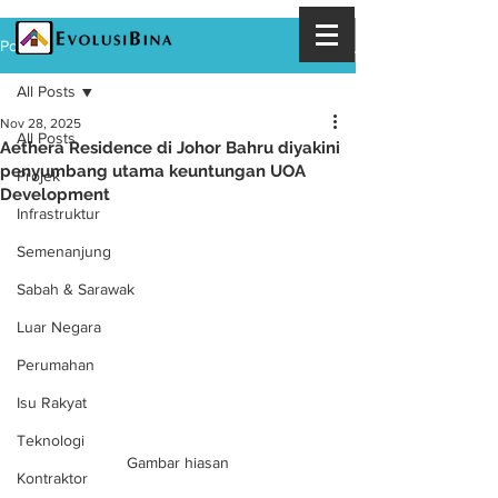
Post
All Posts
Nov 28, 2025
All Posts
Aethera Residence di Johor Bahru diyakini
penyumbang utama keuntungan UOA
Projek
Development
Infrastruktur
Semenanjung
Sabah & Sarawak
Luar Negara
Perumahan
Isu Rakyat
Teknologi
Gambar hiasan
Kontraktor