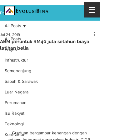
Post
All Posts
Jul 24, 2019
All Posts
ABM peruntuk RM40 juta setahun biaya
latihan belia
Projek
Infrastruktur
Semenanjung
Sabah & Sarawak
Luar Negara
Perumahan
Isu Rakyat
Teknologi
Graduan bergambar kenangan dengan 
Kontraktor
tetamu kehormat serta rakan industri CIDB 