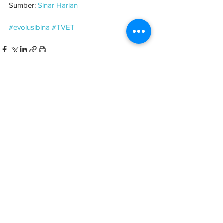
Sumber: 
Sinar Harian
#evolusibina
#TVET
See All
Related Posts