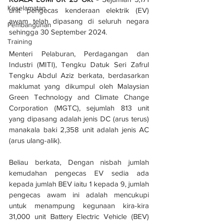
Keselamatan
unit pengecas kenderaan elektrik (EV) 
awam telah dipasang di seluruh negara 
Pembangunan
sehingga 30 September 2024.
Training
Menteri Pelaburan, Perdagangan dan 
Industri (MITI), Tengku Datuk Seri Zafrul 
Tengku Abdul Aziz berkata, berdasarkan 
maklumat yang dikumpul oleh Malaysian 
Green Technology and Climate Change 
Corporation (MGTC), sejumlah 813 unit 
yang dipasang adalah jenis DC (arus terus) 
manakala baki 2,358 unit adalah jenis AC 
(arus ulang-alik). 
Beliau berkata, Dengan nisbah jumlah 
kemudahan pengecas EV sedia ada 
kepada jumlah BEV iaitu 1 kepada 9, jumlah 
pengecas awam ini adalah mencukupi 
untuk menampung kegunaan kira-kira 
31,000 unit Battery Electric Vehicle (BEV) 