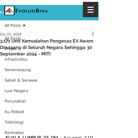
Post
All Posts
Oct 23, 2024
All Posts
3,171 Unit Kemudahan Pengecas EV Awam
Dipasang di Seluruh Negara Sehingga 30
Projek
September 2024 - MITI
Infrastruktur
Semenanjung
Sabah & Sarawak
Luar Negara
Perumahan
Isu Rakyat
Teknologi
Kontraktor
KUALA LUMPUR 23 Okt - 
Sejumlah 3,171 