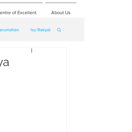
entre of Excellent
About Us
erumahan
Isu Rakyat
ya