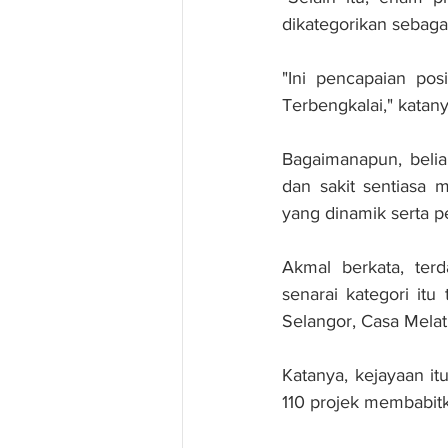
dikategorikan sebagai
"Ini pencapaian pos
Terbengkalai," katan
Bagaimanapun, beliau
dan sakit sentiasa 
yang dinamik serta p
Akmal berkata, terd
senarai kategori it
Selangor, Casa Mela
Katanya, kejayaan it
110 projek membabitk