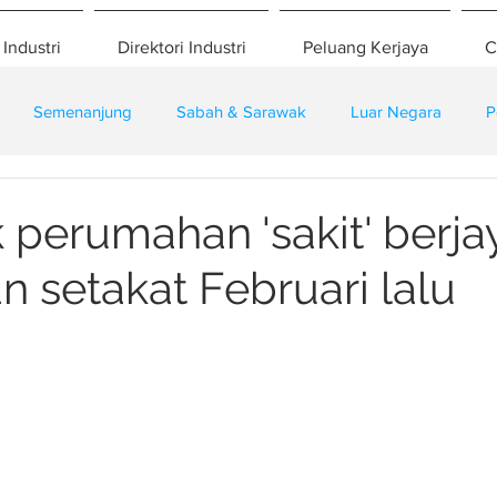
 Industri
Direktori Industri
Peluang Kerjaya
C
Semenanjung
Sabah & Sarawak
Luar Negara
P
eselamatan
Pembangunan
Training
k perumahan 'sakit' berja
n setakat Februari lalu