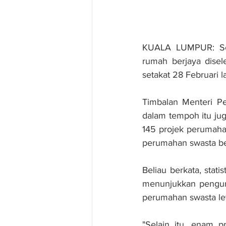
KUALA LUMPUR: Seba
rumah berjaya disel
setakat 28 Februari la
Timbalan Menteri P
dalam tempoh itu ju
145 projek perumahan
perumahan swasta be
Beliau berkata, stati
menunjukkan pengura
perumahan swasta lew
"Selain itu, enam p