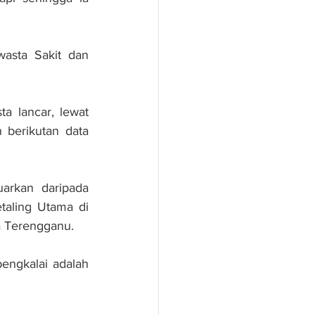
asta Sakit dan 
a lancar, lewat 
berikutan data 
arkan daripada 
aling Utama di 
a Terengganu.
engkalai adalah 