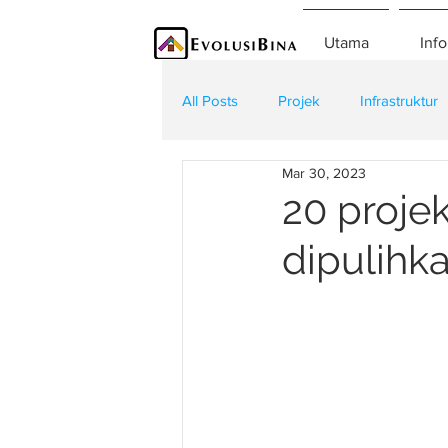
Utama
Info
All Posts
Projek
Infrastruktur
Mar 30, 2023
Teknologi
Kontraktor
K
20 proje
dipulihka