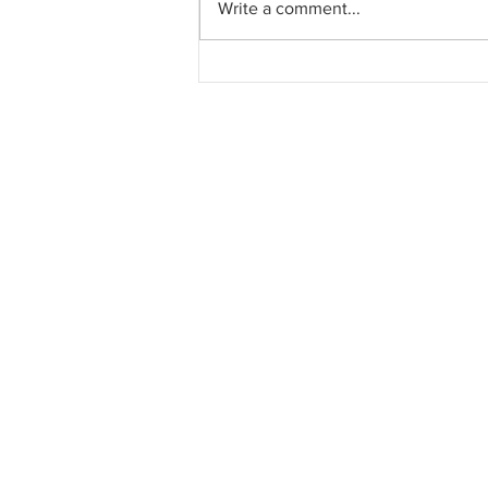
Write a comment...
LRT Pulau Pinang: Kontrak
System Turnkey RM3.028
bilion kepada MRCB - Theta
Edge JV bergerak mengikut
jadual