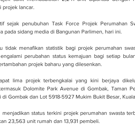
 projek lancar. 
itif sejak penubuhan Task Force Projek Perumahan Sw
ya pada sidang media di Bangunan Parlimen, hari ini.
 tidak menafikan statistik bagi projek perumahan swast
mengalami perubahan status kemajuan bagi setiap bulan 
ertambahan projek baharu yang dilesenkan.
apat lima projek terbengkalai yang kini berjaya dikelu
u termasuk Dolomite Park Avenue di Gombak, Taman Pet
ti di Gombak dan Lot 5918-5927 Mukim Bukit Besar, Kual
u menjadikan status terkini projek perumahan swasta terb
an 23,563 unit rumah dan 13,931 pembeli.