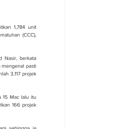
an 1,784 unit 
matuhan (CCC), 
Nasir, berkata 
mengenal pasti 
ah 3,117 projek 
 15 Mac lalu itu 
kan 166 projek 
pi sehingga ia 