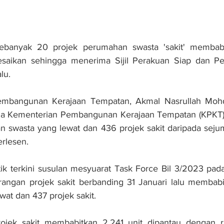
nyak 20 projek perumahan swasta 'sakit' membabitk
esaikan sehingga menerima Sijil Perakuan Siap dan Pe
lu.
embangunan Kerajaan Tempatan, Akmal Nasrullah Mohd 
ga Kementerian Pembangunan Kerajaan Tempatan (KPKT) 
 swasta yang lewat dan 436 projek sakit daripada sejuml
rlesen.
stik terkini susulan mesyuarat Task Force Bil 3/2023 pada
ngan projek sakit berbanding 31 Januari lalu membabit
at dan 437 projek sakit.
rojek sakit membabitkan 2,241 unit dipantau dengan ra