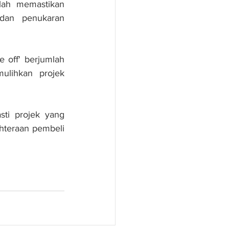
lah memastikan 
dan penukaran 
off' berjumlah 
lihkan projek 
ti projek yang 
hteraan pembeli 