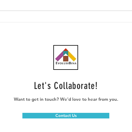
Lebih 60 kontena
Gamu
komponen Projek Kereta
hype
Kabel Bukit Bendera tiba
Port
dari Austria
Let's Collaborate!
Want to get in touch? We'd love to hear from you.
Contact Us