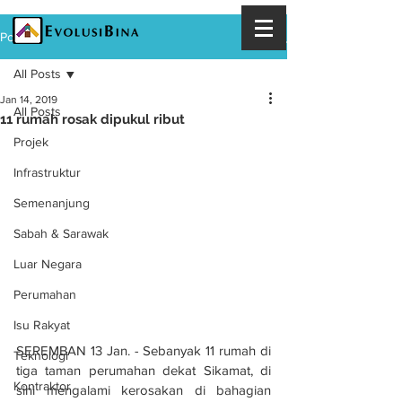
Post
All Posts
Jan 14, 2019
All Posts
11 rumah rosak dipukul ribut
Projek
Infrastruktur
Semenanjung
Sabah & Sarawak
Luar Negara
Perumahan
Isu Rakyat
SEREMBAN 13 Jan. - Sebanyak 11 rumah di 
Teknologi
tiga taman perumahan dekat Sikamat, di 
Kontraktor
sini mengalami kerosakan di bahagian 