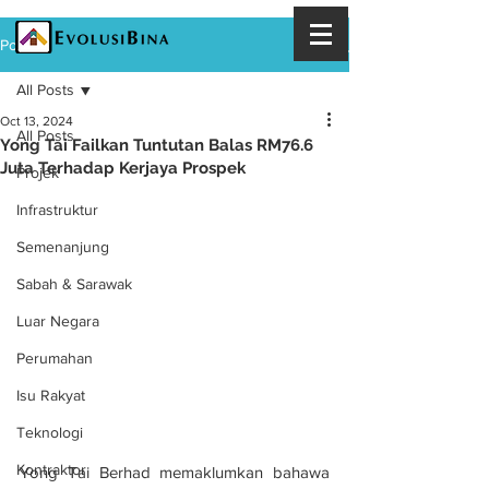
Post
All Posts
Oct 13, 2024
All Posts
Yong Tai Failkan Tuntutan Balas RM76.6
Juta Terhadap Kerjaya Prospek
Projek
Infrastruktur
Semenanjung
Sabah & Sarawak
Luar Negara
Perumahan
Isu Rakyat
Teknologi
Kontraktor
Yong Tai Berhad memaklumkan bahawa 