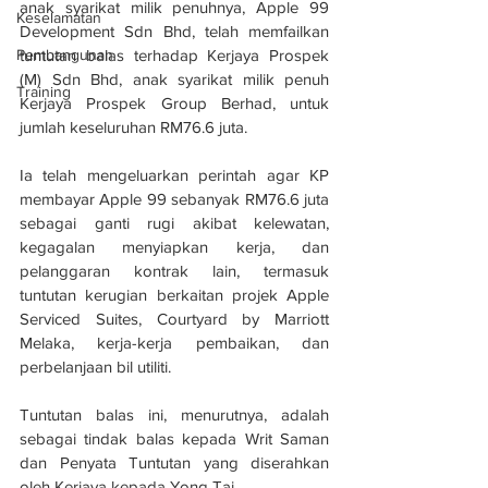
anak syarikat milik penuhnya, Apple 99 
Keselamatan
Development Sdn Bhd, telah memfailkan 
tuntutan balas terhadap Kerjaya Prospek 
Pembangunan
(M) Sdn Bhd, anak syarikat milik penuh 
Training
Kerjaya Prospek Group Berhad, untuk 
jumlah keseluruhan RM76.6 juta.
Ia telah mengeluarkan perintah agar KP 
membayar Apple 99 sebanyak RM76.6 juta 
sebagai ganti rugi akibat kelewatan, 
kegagalan menyiapkan kerja, dan 
pelanggaran kontrak lain, termasuk 
tuntutan kerugian berkaitan projek Apple 
Serviced Suites, Courtyard by Marriott 
Melaka, kerja-kerja pembaikan, dan 
perbelanjaan bil utiliti.
Tuntutan balas ini, menurutnya, adalah 
sebagai tindak balas kepada Writ Saman 
dan Penyata Tuntutan yang diserahkan 
oleh Kerjaya kepada Yong Tai.