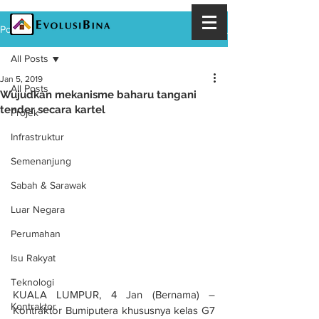
Post
All Posts
Jan 5, 2019
All Posts
Wujudkan mekanisme baharu tangani
tender secara kartel
Projek
Infrastruktur
Semenanjung
Sabah & Sarawak
Luar Negara
Perumahan
Isu Rakyat
Teknologi
KUALA LUMPUR, 4 Jan (Bernama) – 
Kontraktor
Kontraktor Bumiputera khususnya kelas G7 