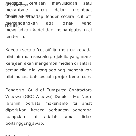
meminta kerajaan mewujudkan satu 
Keselamatan
mekanisme baharu dalam membuat 
Pembangunan
penilaian terhadap tender secara 'cut off' 
memandangkan ada pihak yang 
Training
mewujudkan kartel dan memanipulasi nilai 
tender itu.
Kaedah secara 'cut-off' itu merujuk kepada 
nilai minimum sesuatu projek itu yang mana 
kerajaan akan mengambil median di antara 
semua nilai-nilai yang ada bagi menentukan 
nilai munasabah sesuatu projek berkenaan.
Pengerusi Guild of Bumiputra Contractors 
Wibawa (GBC Wibawa) Datuk Ir Md Nasir 
Ibrahim berkata mekanisme itu amat 
diperlukan, kerana perbuatan beberapa 
kumpulan ini adalah amat tidak 
bertanggungjawab.