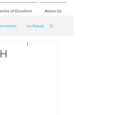
entre of Excellent
About Us
erumahan
Isu Rakyat
SH