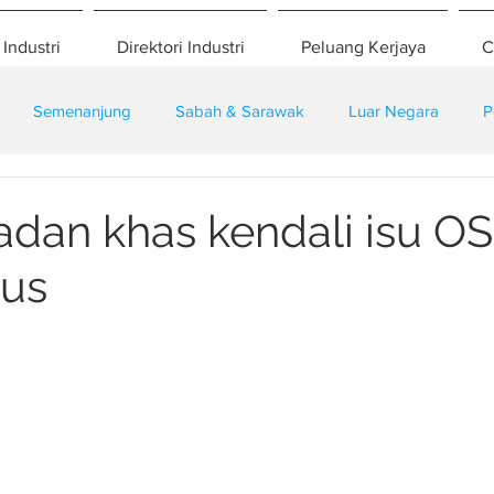
 Industri
Direktori Industri
Peluang Kerjaya
C
Semenanjung
Sabah & Sarawak
Luar Negara
P
eselamatan
Pembangunan
Training
dan khas kendali isu O
ius