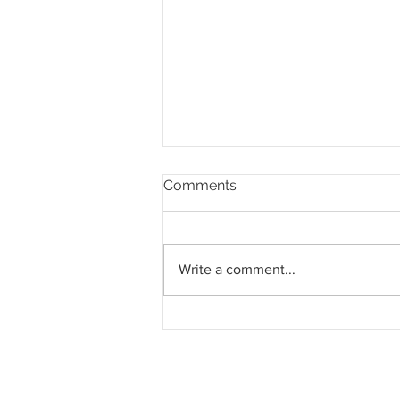
Comments
Write a comment...
LRT Pulau Pinang: Kontrak
System Turnkey RM3.028
bilion kepada MRCB - Theta
Edge JV bergerak mengikut
jadual