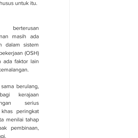
usus untuk itu.
berterusan 
nan masih ada 
 dalam sistem 
pekerjaan (OSH) 
ada faktor lain 
emalangan.
sama berulang, 
agi kerajaan 
ngan serius 
khas peringkat 
a menilai tahap 
ak pembinaan, 
gi.