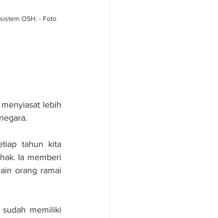
istem OSH. - Foto 
menyiasat lebih 
negara.
iap tahun kita 
hak. Ia memberi 
in orang ramai 
sudah memiliki 