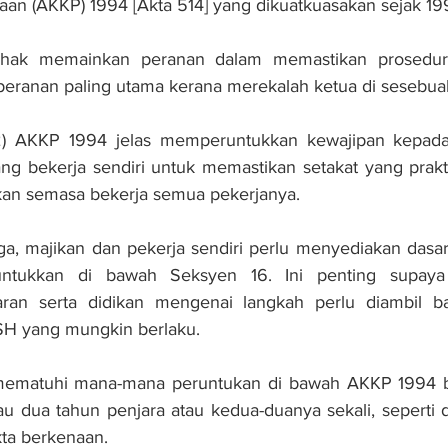
aan (AKKP) 1994 [Akta 514] yang dikuatkuasakan sejak 19
hak memainkan peranan dalam memastikan prosedur 
eranan paling utama kerana merekalah ketua di sesebuah
2) AKKP 1994 jelas memperuntukkan kewajipan kepada 
ang bekerja sendiri untuk memastikan setakat yang prakti
ikan semasa bekerja semua pekerjanya.
ga, majikan dan pekerja sendiri perlu menyediakan dasa
runtukkan di bawah Seksyen 16. Ini penting supaya 
ran serta didikan mengenai langkah perlu diambil b
OSH yang mungkin berlaku.
mematuhi mana-mana peruntukan di bawah AKKP 1994 b
 dua tahun penjara atau kedua-duanya sekali, seperti d
ta berkenaan.