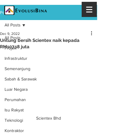
Post
All Posts
Dec 9, 2022
All Posts
Untung bersih Scientex naik kepada
RM107.18 juta
Projek
Infrastruktur
Semenanjung
Sabah & Sarawak
Luar Negara
Perumahan
Isu Rakyat
Scientex Bhd
Teknologi
Kontraktor