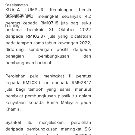
Keselamatan
KUALA LUMPUR: Keuntungan bersih 
Pembangunan
Scientex Bhd meningkat sebanyak 4.2 
peratus kepada RM107.18 juta bagi suku 
Training
pertama berakhir 31 Oktober 2022 
daripada RM102.87 juta yang dicatatkan 
pada tempoh sama tahun kewangan 2022, 
didorong sumbangan positif daripada 
bahagian pembungkusan dan 
pembangunan hartanah.
Perolehan pula meningkat 11 peratus 
kepada RM1.03 bilion daripada RM928.17 
juta bagi tempoh yang sama, menurut 
pembuat pembungkusan plastik itu dalam 
kenyataan kepada Bursa Malaysia pada 
Khamis.
Syarikat itu menjelaskan, perolehan 
daripada pembungkusan meningkat 5.6 