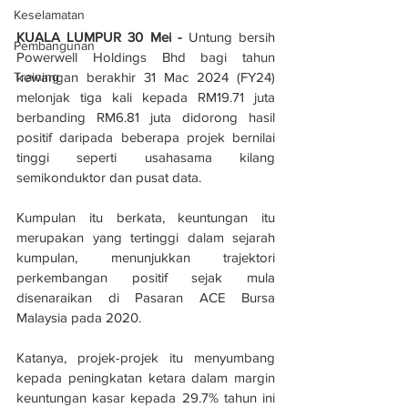
Keselamatan
KUALA LUMPUR 30 Mei - 
Untung bersih 
Pembangunan
Powerwell Holdings Bhd bagi tahun 
kewangan berakhir 31 Mac 2024 (FY24) 
Training
melonjak tiga kali kepada RM19.71 juta 
berbanding RM6.81 juta didorong hasil 
positif daripada beberapa projek bernilai 
tinggi seperti usahasama kilang 
semikonduktor dan pusat data.
Kumpulan itu berkata, keuntungan itu 
merupakan yang tertinggi dalam sejarah 
kumpulan, menunjukkan trajektori 
perkembangan positif sejak mula 
disenaraikan di Pasaran ACE Bursa 
Malaysia pada 2020.
Katanya, projek-projek itu menyumbang 
kepada peningkatan ketara dalam margin 
keuntungan kasar kepada 29.7% tahun ini 