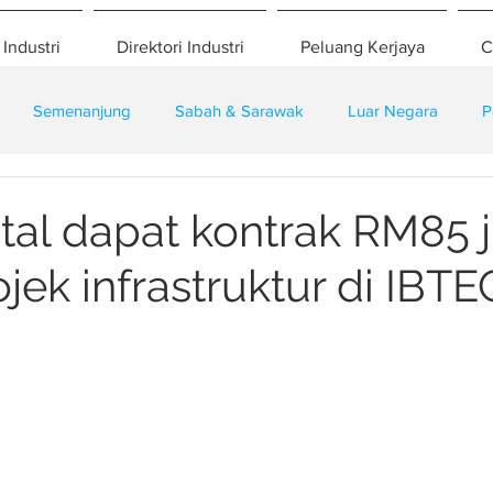
 Industri
Direktori Industri
Peluang Kerjaya
C
Semenanjung
Sabah & Sarawak
Luar Negara
P
eselamatan
Pembangunan
Training
tal dapat kontrak RM85 j
jek infrastruktur di IBTE