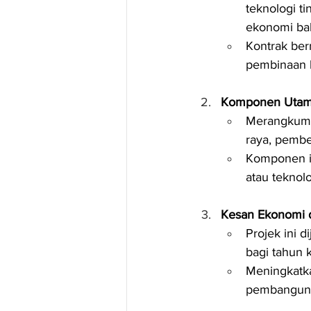
teknologi t
ekonomi ba
Kontrak ber
pembinaan 
Komponen Utama 
Merangkumi p
raya, pembe
Komponen in
atau teknol
Kesan Ekonomi d
Projek ini 
bagi tahun 
Meningkatka
pembangunan