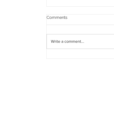
Comments
Write a comment...
PLUS tutup Smart Lane
Kulai - Senai bagi projek
lorong tambahan bermula
22 September