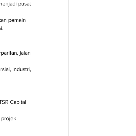
menjadi pusat 
kan pemain 
i.
aritan, jalan 
al, industri, 
TSR Capital 
 projek 