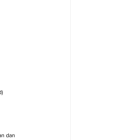
d)
an dan 