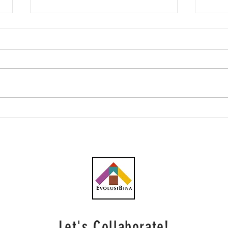
Advancecon menang
TSR 
kontrak RM66.9 juta untuk
syar
kerja tanah Fasa 1 IBTEC di
Capi
Johor
kont
dari
Bhd
infr
taku
Let's Collaborate!