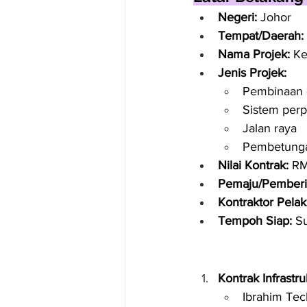
Negeri:
 Johor
Tempat/Daerah:
Nama Projek:
 Ke
Jenis Projek:
Pembinaan 
Sistem perp
Jalan raya
Pembetunga
Nilai Kontrak:
 RM
Pemaju/Pemberi 
Kontraktor Pelak
Tempoh Siap:
 S
Kontrak Infrast
Ibrahim Tec