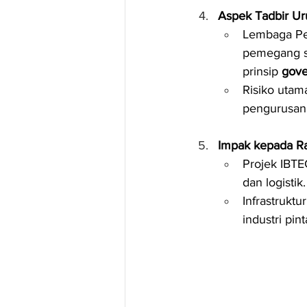
Aspek Tadbir Ur
Lembaga Pe
pemegang s
prinsip 
gov
Risiko utama
pengurusan 
Impak kepada R
Projek IBT
dan logistik.
Infrastrukt
industri pin