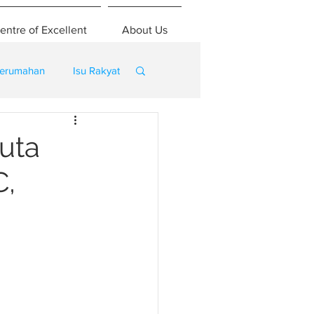
entre of Excellent
About Us
erumahan
Isu Rakyat
uta
C,